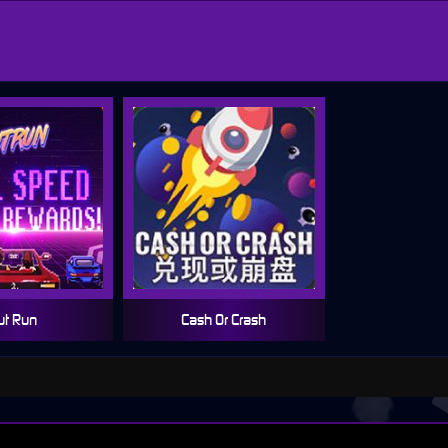
ut Run
Cash Or Crash