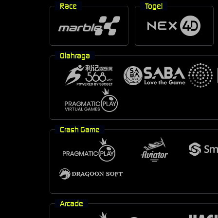
Race
Togel
Olahraga
Crash Game
Arcade