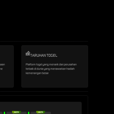
TARUHAN TOGEL
haan
Platform togel yang menarik dari perusahan
ame
terbaik di dunia yang menawarkan hadiah
kemenangan besar