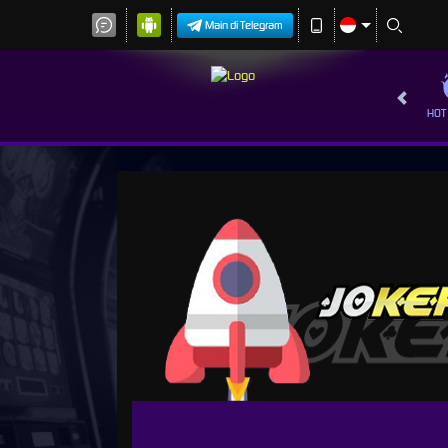
Main di Telegram
HOT