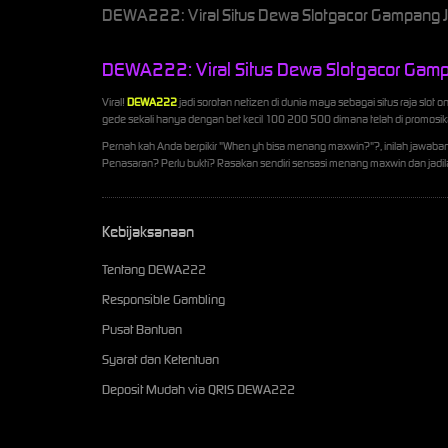
DEWA222: Viral Situs Dewa Slotgacor Gampang J
DEWA222: Viral Situs Dewa Slotgacor Gamp
Viral!
DEWA222
jadi sorotan netizen di dunia maya sebagai situs raja slot
gede sekali hanya dengan bet kecil 100 200 500 dimana telah di promosika
Pernah kah Anda berpikir "When yh bisa menang maxwin?"?, inilah jawab
Penasaran? Perlu bukti? Rasakan sendiri sensasi menang maxwin dan jadil
Kebijaksanaan
Tentang DEWA222
Responsible Gambling
Pusat Bantuan
Syarat dan Ketentuan
Deposit Mudah via QRIS DEWA222