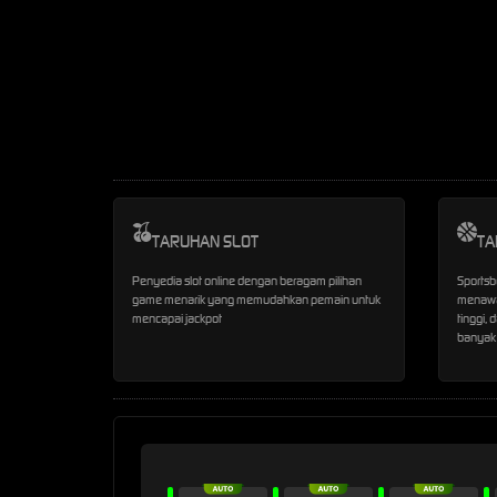
TARUHAN SLOT
TA
Penyedia slot online dengan beragam pilihan
Sportsb
game menarik yang memudahkan pemain untuk
menawar
mencapai jackpot
tinggi,
banyak 