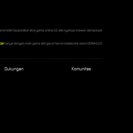
ena telah berpredikat situs game online GG asli nyampe maxwin slot jackpot
cor
hanya dengan main game slot gacor hari ini melalui link resmi DEWA222.
Dukungan
Komunitas