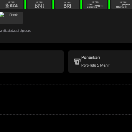
an tidak dapat diproses
Penarikan
Rata-rata 5 Menit