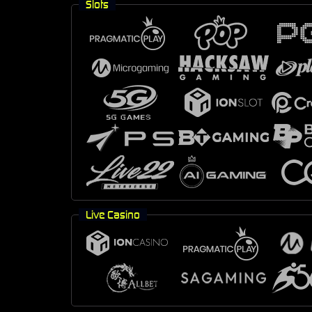
Slots
Live Casino