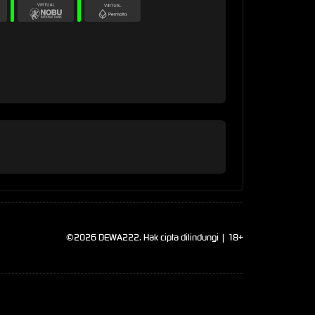
©2026 DEWA222. Hak cipta dilindungi | 18+