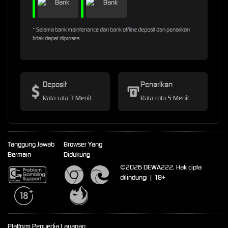
* Selama bank maintenance dan bank offline deposit dan penarikan
tidak dapat diproses
Deposit
Penarikan
Rata-rata 3 Menit
Rata-rata 5 Menit
Tanggung Jawab
Browser Yang
Bermain
Didukung
©2026 DEWA222. Hak cipta
dilindungi | 18+
Platform Penyedia Layanan