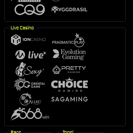
Live Casino
Race
Togel