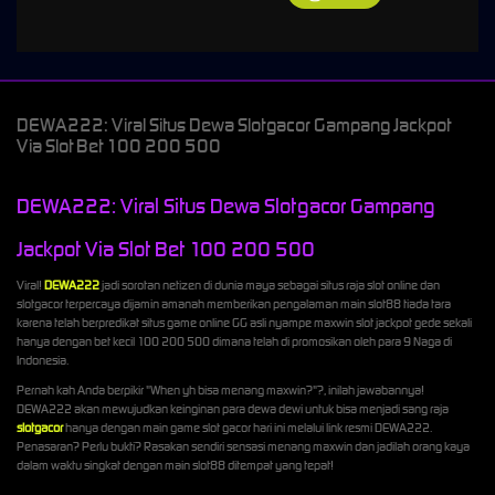
DEWA222: Viral Situs Dewa Slotgacor Gampang Jackpot
Via Slot Bet 100 200 500
DEWA222: Viral Situs Dewa Slotgacor Gampang
Jackpot Via Slot Bet 100 200 500
Viral!
DEWA222
jadi sorotan netizen di dunia maya sebagai situs raja slot online dan
slotgacor terpercaya dijamin amanah memberikan pengalaman main slot88 tiada tara
karena telah berpredikat situs game online GG asli nyampe maxwin slot jackpot gede sekali
hanya dengan bet kecil 100 200 500 dimana telah di promosikan oleh para 9 Naga di
Indonesia.
Pernah kah Anda berpikir "When yh bisa menang maxwin?"?, inilah jawabannya!
DEWA222 akan mewujudkan keinginan para dewa dewi untuk bisa menjadi sang raja
slotgacor
hanya dengan main game slot gacor hari ini melalui link resmi DEWA222.
Penasaran? Perlu bukti? Rasakan sendiri sensasi menang maxwin dan jadilah orang kaya
dalam waktu singkat dengan main slot88 ditempat yang tepat!