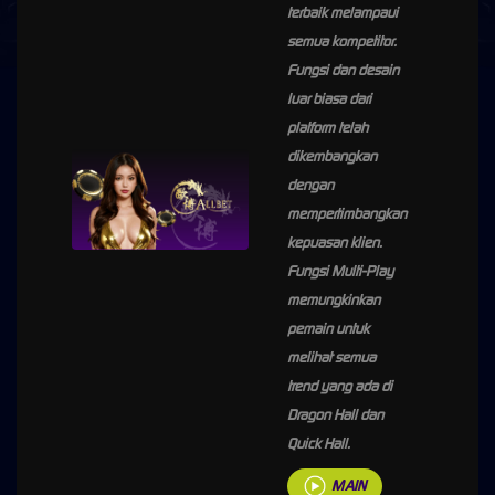
terbaik melampaui
semua kompetitor.
Fungsi dan desain
luar biasa dari
platform telah
dikembangkan
dengan
mempertimbangkan
kepuasan klien.
Fungsi Multi-Play
memungkinkan
pemain untuk
melihat semua
trend yang ada di
Dragon Hall dan
Quick Hall.
MAIN