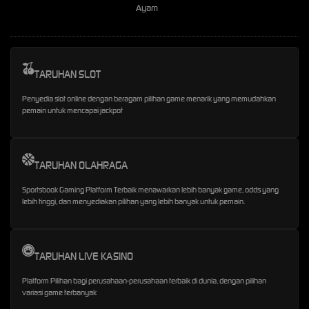
Ayam
TARUHAN SLOT
Penyedia slot online dengan beragam pilihan game menarik yang memudahkan
pemain untuk mencapai jackpot
TARUHAN OLAHRAGA
Sportsbook Gaming Platform Terbaik menawarkan lebih banyak game, odds yang
lebih tinggi, dan menyediakan pilihan yang lebih banyak untuk pemain.
TARUHAN LIVE KASINO
Platform Pilihan bagi perusahaan-perusahaan terbaik di dunia, dengan pilihan
variasi game terbanyak