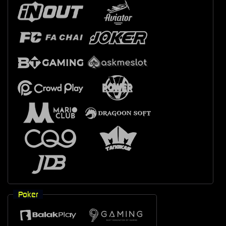
Poker