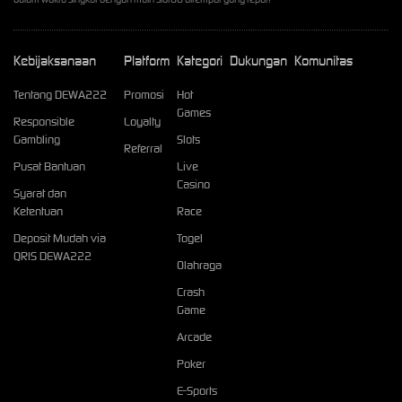
Kebijaksanaan
Platform
Kategori
Dukungan
Komunitas
Tentang DEWA222
Promosi
Hot
Games
Responsible
Loyalty
Gambling
Slots
Referral
Pusat Bantuan
Live
Casino
Syarat dan
Ketentuan
Race
Deposit Mudah via
Togel
QRIS DEWA222
Olahraga
Crash
Game
Arcade
Poker
E-Sports