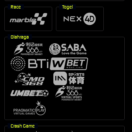
Race
Togel
Olahraga
Crash Game