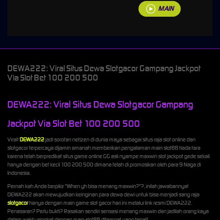
MAIN
DEWA222: Viral Situs Dewa Slotgacor Gampang Jackpot
Via Slot Bet 100 200 500
DEWA222: Viral Situs Dewa Slotgacor Gampang
Jackpot Via Slot Bet 100 200 500
Viral!
DEWA222
jadi sorotan netizen di dunia maya sebagai situs raja slot online dan
slotgacor terpercaya dijamin amanah memberikan pengalaman main slot88 tiada tara
karena telah berpredikat situs game online GG asli nyampe maxwin slot jackpot gede sekali
hanya dengan bet kecil 100 200 500 dimana telah di promosikan oleh para 9 Naga di
Indonesia.
Pernah kah Anda berpikir "When yh bisa menang maxwin?"?, inilah jawabannya!
DEWA222 akan mewujudkan keinginan para dewa dewi untuk bisa menjadi sang raja
slotgacor
hanya dengan main game slot gacor hari ini melalui link resmi DEWA222.
Penasaran? Perlu bukti? Rasakan sendiri sensasi menang maxwin dan jadilah orang kaya
dalam waktu singkat dengan main slot88 ditempat yang tepat!