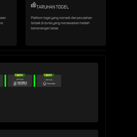
TARUHAN TOGEL
haan
Platform togel yang menarik dari perusahan
ame
terbaik di dunia yang menawarkan hadiah
kemenangan besar