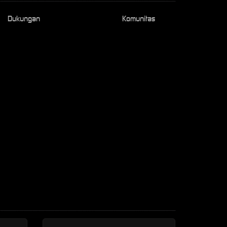
Dukungan
Komunitas