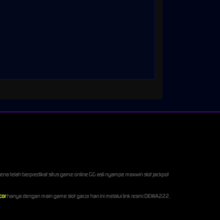
ena telah berpredikat situs game online GG asli nyampe maxwin slot jackpot
cor
hanya dengan main game slot gacor hari ini melalui link resmi DEWA222.