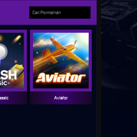
assic
Aviator