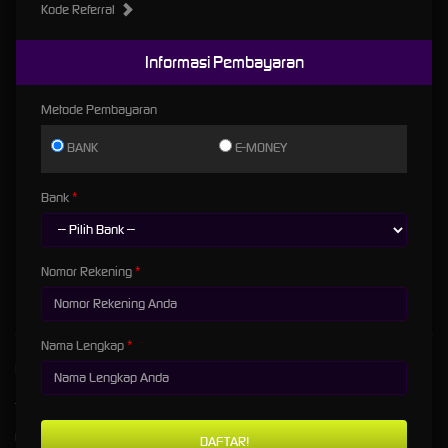
Kode Referral
DEWA222: Viral Situs Dewa Slotgacor Gampang
Jackpot Via Slot Bet 100 200 500
Informasi Pembayaran
Viral!
DEWA222
jadi sorotan netizen di dunia maya sebagai situs raja slot online dan
Metode Pembayaran
slotgacor terpercaya dijamin amanah memberikan pengalaman main slot88 tiada tara
karena telah berpredikat situs game online GG asli nyampe maxwin slot jackpot gede sekali
BANK
E-MONEY
hanya dengan bet kecil 100 200 500 dimana telah di promosikan oleh para 9 Naga di
Indonesia.
Bank
Pernah kah Anda berpikir "When yh bisa menang maxwin?"?, inilah jawabannya!
DEWA222 akan mewujudkan keinginan para dewa dewi untuk bisa menjadi sang raja
slotgacor
hanya dengan main game slot gacor hari ini melalui link resmi DEWA222.
Penasaran? Perlu bukti? Rasakan sendiri sensasi menang maxwin dan jadilah orang kaya
Nomor Rekening
dalam waktu singkat dengan main slot88 ditempat yang tepat!
Nama Lengkap
Kebijaksanaan
Platform
Tentang DEWA222
Promosi
Responsible Gambling
Loyalty