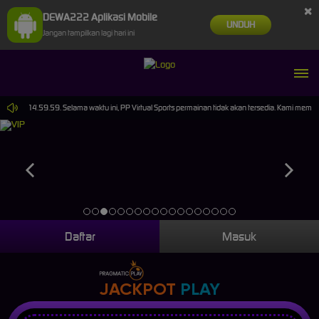
×
DEWA222 Aplikasi Mobile
UNDUH
Jangan tampilkan lagi hari ini
-2026 14.59.59. Selama waktu ini, PP Virtual Sports permainan tidak akan tersedia. Kami memo
Daftar
Masuk
JACKPOT
PLAY