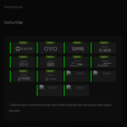
Sabung Ayam
Komunitas
* Selama bank maintenance dan bank offline deposit dan penarikan tidak dapat
diproses