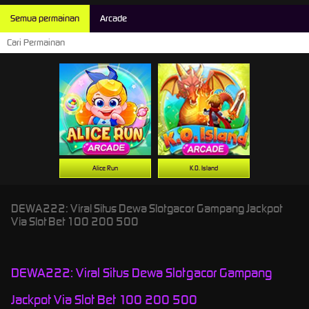
Semua permainan
Arcade
Alice Run
K.O. Island
DEWA222: Viral Situs Dewa Slotgacor Gampang Jackpot
Via Slot Bet 100 200 500
DEWA222: Viral Situs Dewa Slotgacor Gampang
Jackpot Via Slot Bet 100 200 500