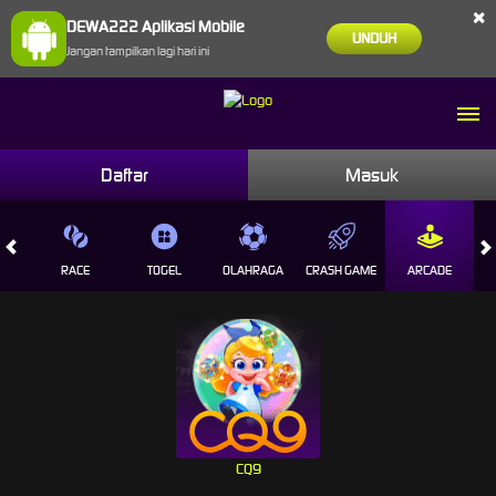
×
DEWA222 Aplikasi Mobile
UNDUH
Jangan tampilkan lagi hari ini
Daftar
Masuk
SINO
RACE
TOGEL
OLAHRAGA
CRASH GAME
ARCADE
CQ9