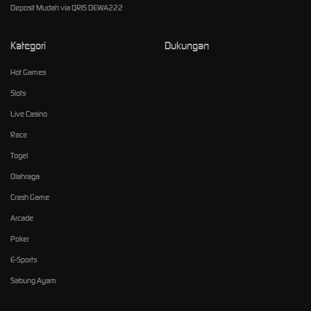
Deposit Mudah via QRIS DEWA222
Kategori
Dukungan
Hot Games
Slots
Live Casino
Race
Togel
Olahraga
Crash Game
Arcade
Poker
E-Sports
Sabung Ayam