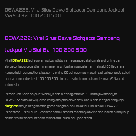
DEWA222: Viral Situs Dewa Slotgacor Gampang Jackpot
Via Slot Bet 100 200 500
DEWA222: Viral Situs Dewa Slotgacor Gampang
Jackpot Via Slot Bet 100 200 500
Viral!
DEWA222
jadi sorotan netizen di dunia maya sebagai situs raja slot online dan
slotgacor terpercaya dijamin amanah memberikan pengalaman main slot88 tiada tara
karena telah berpredikat situs game online GG asli nyampe maxwin slot jackpot gede sekali
hanya dengan bet kecil 100 200 500 dimana telah di promosikan oleh para 9 Naga di
Indonesia.
Pernah kah Anda berpikir "When yh bisa menang maxwin?"?, inilah jawabannya!
DEWA222 akan mewujudkan keinginan para dewa dewi untuk bisa menjadi sang raja
slotgacor
hanya dengan main game slot gacor hari ini melalui link resmi DEWA222.
Penasaran? Perlu bukti? Rasakan sendiri sensasi menang maxwin dan jadilah orang kaya
dalam waktu singkat dengan main slot88 ditempat yang tepat!