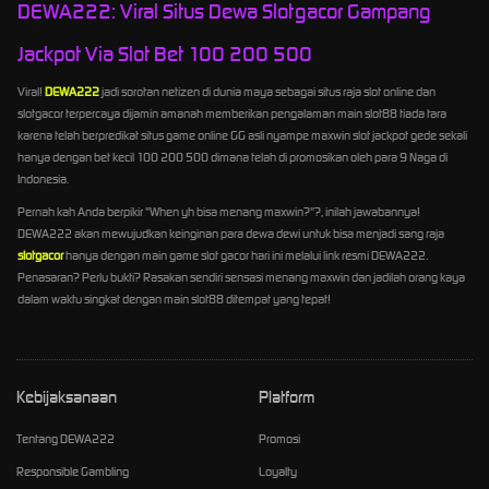
DEWA222: Viral Situs Dewa Slotgacor Gampang
Jackpot Via Slot Bet 100 200 500
Viral!
DEWA222
jadi sorotan netizen di dunia maya sebagai situs raja slot online dan
slotgacor terpercaya dijamin amanah memberikan pengalaman main slot88 tiada tara
karena telah berpredikat situs game online GG asli nyampe maxwin slot jackpot gede sekali
hanya dengan bet kecil 100 200 500 dimana telah di promosikan oleh para 9 Naga di
Indonesia.
Pernah kah Anda berpikir "When yh bisa menang maxwin?"?, inilah jawabannya!
DEWA222 akan mewujudkan keinginan para dewa dewi untuk bisa menjadi sang raja
slotgacor
hanya dengan main game slot gacor hari ini melalui link resmi DEWA222.
Penasaran? Perlu bukti? Rasakan sendiri sensasi menang maxwin dan jadilah orang kaya
dalam waktu singkat dengan main slot88 ditempat yang tepat!
Kebijaksanaan
Platform
Tentang DEWA222
Promosi
Responsible Gambling
Loyalty