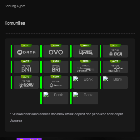
Sabung Ayam
Komunitas
* Selama bank maintenance dan bank offline deposit dan penarikan tidak dapat
diproses