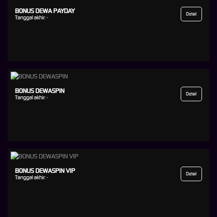
BONUS DEWA PAYDAY
Detail
Tanggal akhir:
-
BONUS DEWASPIN
Detail
Tanggal akhir:
-
BONUS DEWASPIN VIP
Detail
Tanggal akhir:
-