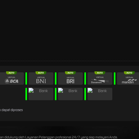
k dapat diproses
n didukung oleh Layanan Pelanggan profesional 24/7 yang siap melayani Anda.