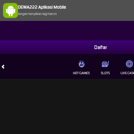
DEWA222 Aplikasi Mobile
Jangan tampilkan lagi hari ini
Daftar
HOT GAMES
SLOTS
LIVE CAS