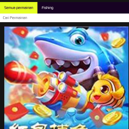
Semua permainan
Fishing