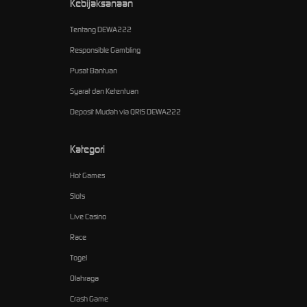
Kebijaksanaan
Tentang DEWA222
Responsible Gambling
Pusat Bantuan
Syarat dan Ketentuan
Deposit Mudah via QRIS DEWA222
Kategori
Hot Games
Slots
Live Casino
Race
Togel
Olahraga
Crash Game