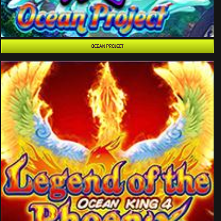
OCEAN PROJECT