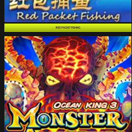
RED PACKET FISHING