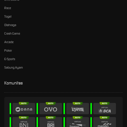
Race
Togel
Olahraga
Crash Game
Arcade
Poker
E-Sports
Sabung Ayam
Komunitas