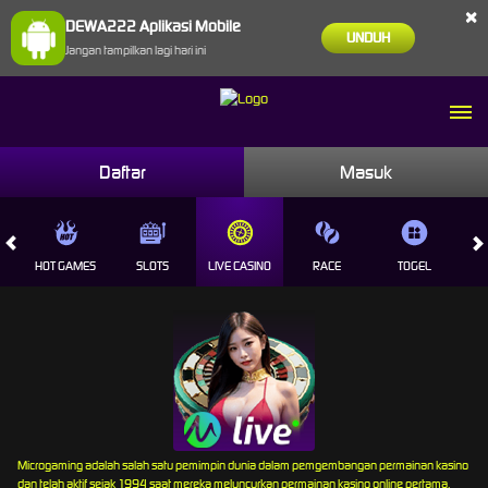
×
DEWA222 Aplikasi Mobile
UNDUH
Jangan tampilkan lagi hari ini
Daftar
Masuk
HOT GAMES
SLOTS
LIVE CASINO
RACE
TOGEL
OL
Microgaming adalah salah satu pemimpin dunia dalam pemgembangan permainan kasino
dan telah aktif sejak 1994 saat mereka meluncurkan permainan kasino online pertama.