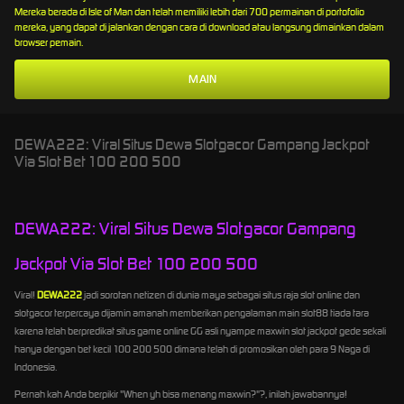
Mereka berada di Isle of Man dan telah memiliki lebih dari 700 permainan di portofolio
mereka, yang dapat di jalankan dengan cara di download atau langsung dimainkan dalam
browser pemain.
MAIN
DEWA222: Viral Situs Dewa Slotgacor Gampang Jackpot
Via Slot Bet 100 200 500
DEWA222: Viral Situs Dewa Slotgacor Gampang
Jackpot Via Slot Bet 100 200 500
Viral!
DEWA222
jadi sorotan netizen di dunia maya sebagai situs raja slot online dan
slotgacor terpercaya dijamin amanah memberikan pengalaman main slot88 tiada tara
karena telah berpredikat situs game online GG asli nyampe maxwin slot jackpot gede sekali
hanya dengan bet kecil 100 200 500 dimana telah di promosikan oleh para 9 Naga di
Indonesia.
Pernah kah Anda berpikir "When yh bisa menang maxwin?"?, inilah jawabannya!