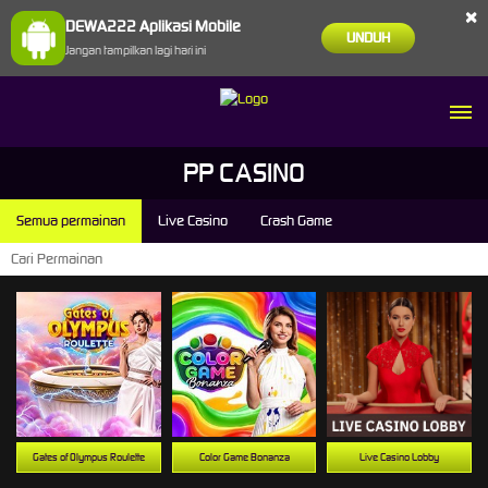
×
DEWA222 Aplikasi Mobile
UNDUH
Jangan tampilkan lagi hari ini
PP CASINO
Semua permainan
Live Casino
Crash Game
Gates of Olympus Roulette
Color Game Bonanza
Live Casino Lobby