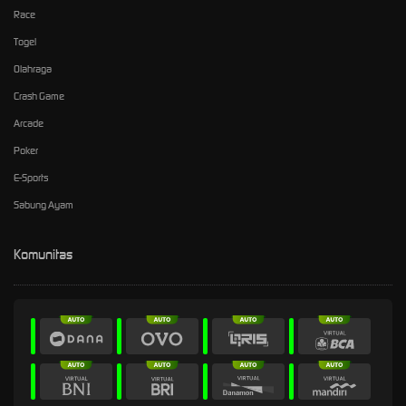
Race
Togel
Olahraga
Crash Game
Arcade
Poker
E-Sports
Sabung Ayam
Komunitas