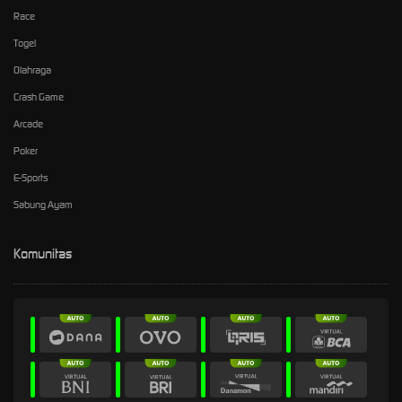
Race
Togel
Olahraga
Crash Game
Arcade
Poker
E-Sports
Sabung Ayam
Komunitas