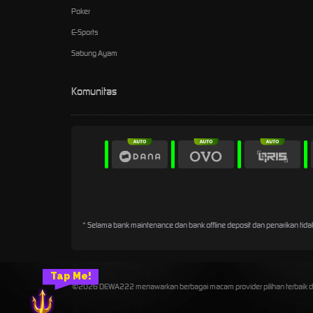
Poker
E-Sports
Sabung Ayam
Komunitas
* Selama bank maintenance dan bank offline deposit dan penarikan tida
Tap Me!
©2026 DEWA222 menawarkan berbagai macam provider pilihan terbaik da