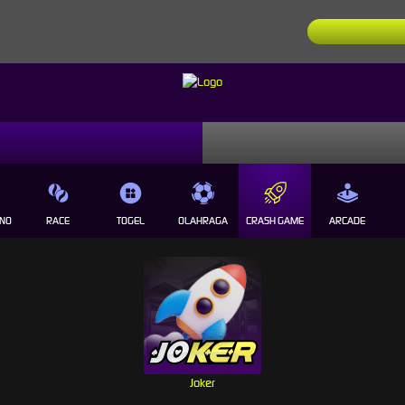
INO
RACE
TOGEL
OLAHRAGA
CRASH GAME
ARCADE
Joker