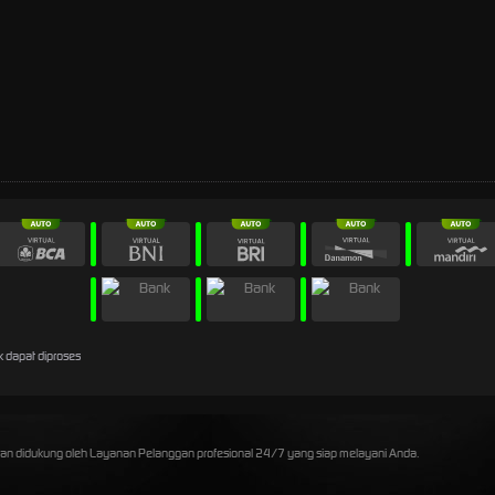
k dapat diproses
n didukung oleh Layanan Pelanggan profesional 24/7 yang siap melayani Anda.