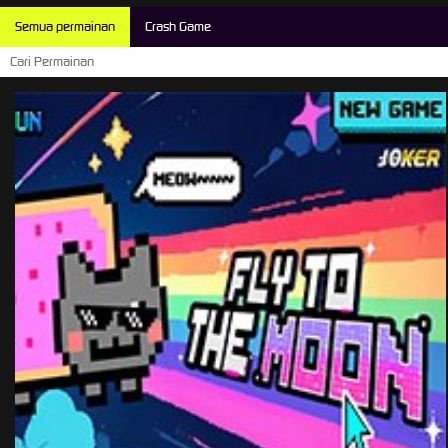
Semua permainan
Crash Game