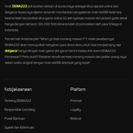
Viral!
DEWA222
jadi sorotan netizen di dunia maya sebagai situs raja slot online dan
slotgacor terpercaya dijamin amanah memberikan pengalaman main slot88 tiada tara
karena telah berpredikat situs game online GG asli nyampe maxwin slot jackpot gede sekali
hanya dengan bet kecil 100 200 500 dimana telah di promosikan oleh para 9 Naga di
Indonesia.
Pernah kah Anda berpikir "When yh bisa menang maxwin?"?, inilah jawabannya!
DEWA222 akan mewujudkan keinginan para dewa dewi untuk bisa menjadi sang raja
slotgacor
hanya dengan main game slot gacor hari ini melalui link resmi DEWA222.
Penasaran? Perlu bukti? Rasakan sendiri sensasi menang maxwin dan jadilah orang kaya
dalam waktu singkat dengan main slot88 ditempat yang tepat!
Kebijaksanaan
Platform
Tentang DEWA222
Promosi
Responsible Gambling
Loyalty
Pusat Bantuan
Referral
Syarat dan Ketentuan