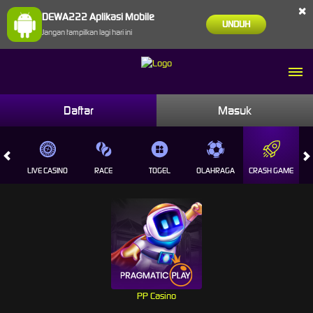
×
DEWA222 Aplikasi Mobile
UNDUH
Jangan tampilkan lagi hari ini
Daftar
Masuk
S
LIVE CASINO
RACE
TOGEL
OLAHRAGA
CRASH GAME
PP Casino