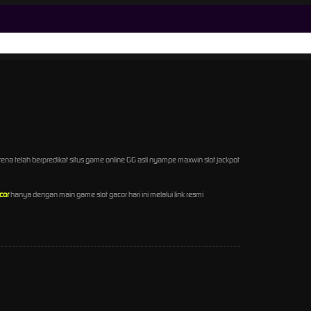
ena telah berpredikat situs game online GG asli nyampe maxwin slot jackpot
cor
hanya dengan main game slot gacor hari ini melalui link resmi