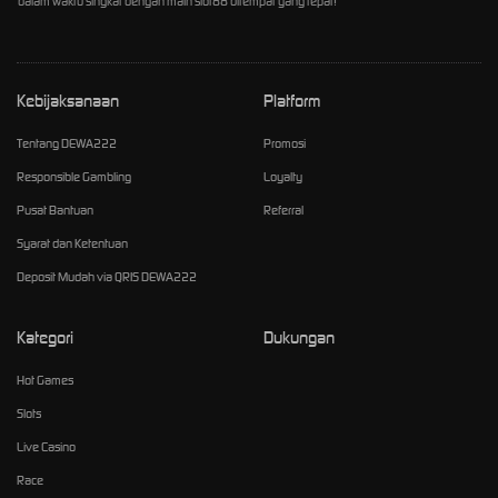
dalam waktu singkat dengan main slot88 ditempat yang tepat!
Kebijaksanaan
Platform
Tentang DEWA222
Promosi
Responsible Gambling
Loyalty
Pusat Bantuan
Referral
Syarat dan Ketentuan
Deposit Mudah via QRIS DEWA222
Kategori
Dukungan
Hot Games
Slots
Live Casino
Race