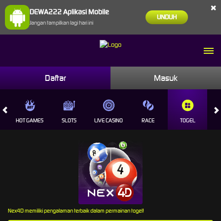
×
DEWA222 Aplikasi Mobile
UNDUH
Jangan tampilkan lagi hari ini
Daftar
Masuk
HOT GAMES
SLOTS
LIVE CASINO
RACE
TOGEL
OL
Nex4D memiliki pengalaman terbaik dalam permainan togel!