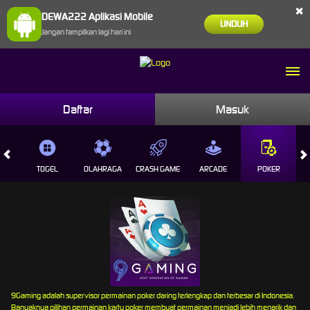
×
DEWA222 Aplikasi Mobile
UNDUH
Jangan tampilkan lagi hari ini
Daftar
Masuk
E
TOGEL
OLAHRAGA
CRASH GAME
ARCADE
POKER
9Gaming adalah supervisor permainan poker daring terlengkap dan terbesar di Indonesia.
Banyaknya pilihan permainan kartu poker membuat permainan menjadi lebih menarik dan