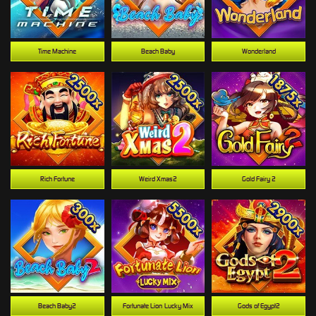
Time Machine
Beach Baby
Wonderland
Rich Fortune
Weird Xmas2
Gold Fairy 2
Beach Baby2
Fortunate Lion-Lucky Mix
Gods of Egypt2