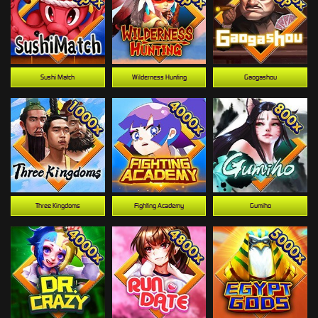
Sushi Match
Wilderness Hunting
Gaogashou
Three Kingdoms
Fighting Academy
Gumiho