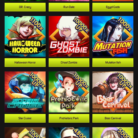
DR. Crazy
Run Date
Egypt Gods
Halloween Horror
Ghost Zombie
Mutation fish
Star Cruise
Prehistoric Park
Beer Carnival