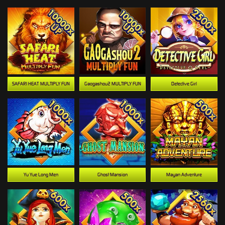
SAFARI HEAT-MULTIPLY FUN
Gaogashou2 MULTIPLY FUN
Detective Girl
Yu Yue Long Men
Ghost Mansion
Mayan Adventure