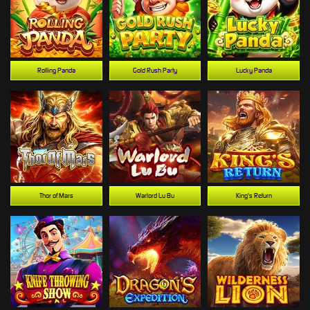
Rolling Panda
Gold Rush Party
Lucky Panda
Thor of Mars
Warlord Lu Bu
King's Return