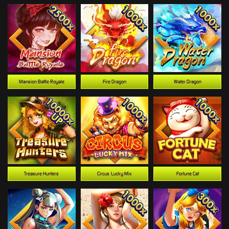
Mansion Battle Royale
Fire Dragon
Water Dragon
Treasure Hunters
Circus-Lucky Mix
Fortune Cat