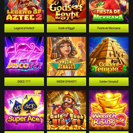
Legend of Aztec2
Gods of Egypt
Fiesta de Mexicana
DISCO 777
MEOW DYNASTY
Golden Temple2