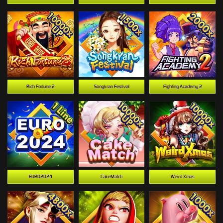
Rich Fortune 2
Songkran Festival
Fighting Academy 2
EURO2024
CakeMatch
Weird Xmas