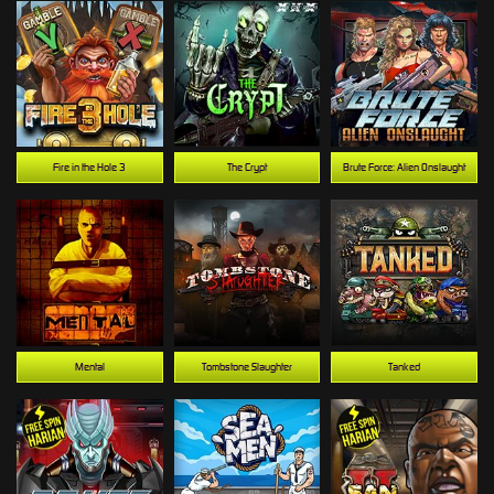
Fire in the Hole 3
The Crypt
Brute Force: Alien Onslaught
Mental
Tombstone Slaughter
Tanked