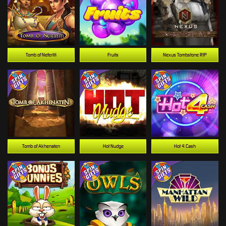
Tomb of Nefertiti
Fruits
Nexus Tombstone RIP
Tomb of Akhenaten
Hot Nudge
Hot 4 Cash