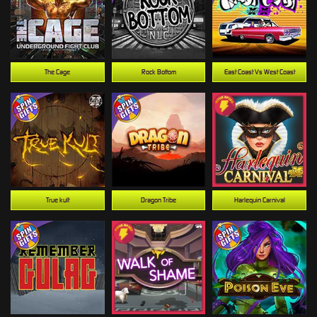
The Cage
Rock Bottom
East Coast Vs West Coast
True kult
Dragon Tribe
Harlequin Carnival