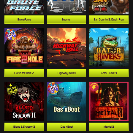
Brute Force
Seamen
San Quentin 2: Death Row
Fire in the Hole 2
Highway to Hell
Gator Hunters
Blood & Shadow 2
Das xBoot
Mental 2