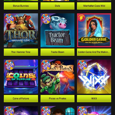
Bonus Bunnies
Owls
Manhattan Goes Wild
Thor: Hammer Time
Tractor Beam
Golden Genie And The Walking Wilds
Coins of Fortune
Pixies vs Pirates
WiXX