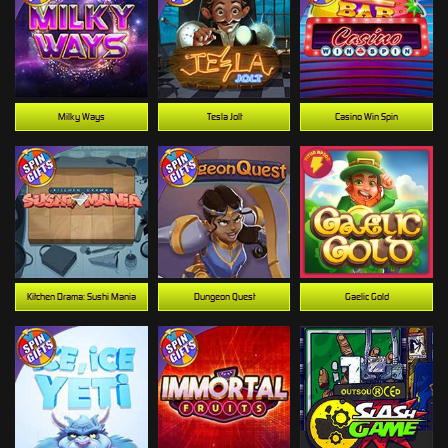
Milky Ways
Tesla Jolt
Casino Win Spin
Kitchen Drama: Sushi Mania
Dungeon Quest
Gaelic Gold