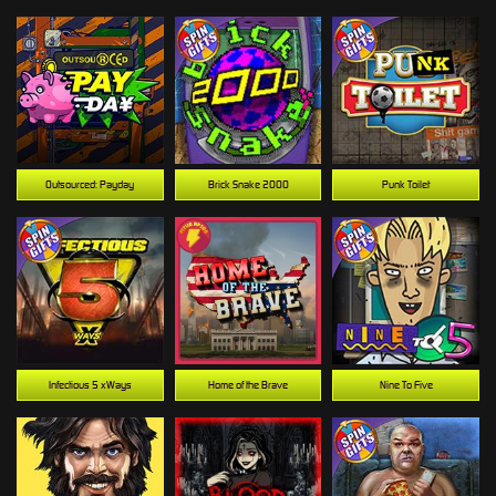
Outsourced: Payday
Brick Snake 2000
Punk Toilet
Infectious 5 xWays
Home of the Brave
Nine To Five