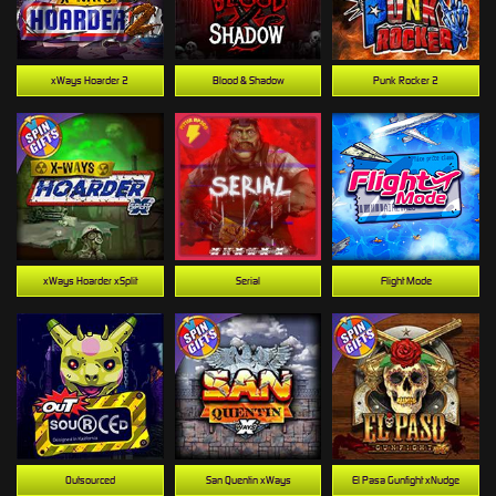
xWays Hoarder 2
Blood & Shadow
Punk Rocker 2
xWays Hoarder xSplit
Serial
Flight Mode
Outsourced
San Quentin xWays
El Pasa Gunfight xNudge