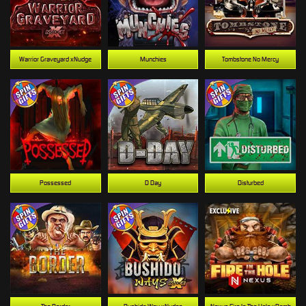
Warrior Graveyard xNudge
Munchies
Tombstone No Mercy
Possessed
D Day
Disturbed