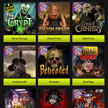
Nexus The Crypt
Folsom Prison
Dead Canary
Tombstone RIP
Beheaded
Road Rage