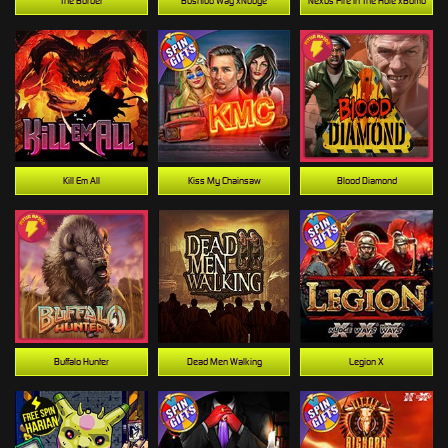
The Border
Bushido Way xNudge
Nexus Fire In The Hole xBomb
Kill Em All
Kiss My Chainsaw
Blood Diamond
Buffalo Hunter
Dead Men Walking
Legion X