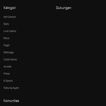
Kategori
Dukungan
Hot Games
Slots
Live Casino
Race
Togel
Olahraga
Crash Game
Arcade
Poker
E-Sports
Sabung Ayam
Komunitas