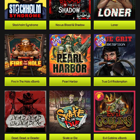
Stockholm Syndrome
Nexus Blood & Shadow
Loner
Fire In The Hole xBomb
Pearl Harbor
True Grit Redemption
Dead, Dead, or Deader
Skate or Die
Evil Goblins xBomb