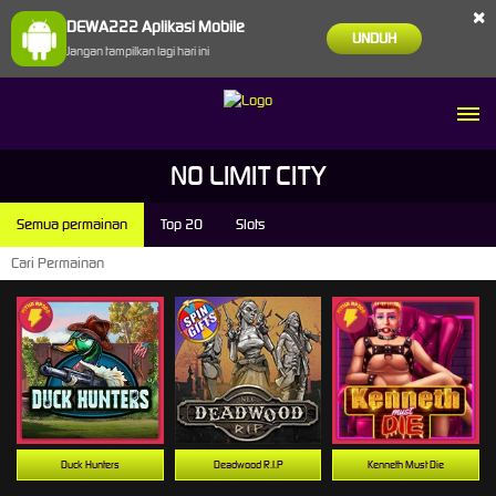
×
DEWA222 Aplikasi Mobile
UNDUH
Jangan tampilkan lagi hari ini
NO LIMIT CITY
Semua permainan
Top 20
Slots
Duck Hunters
Deadwood R.I.P
Kenneth Must Die