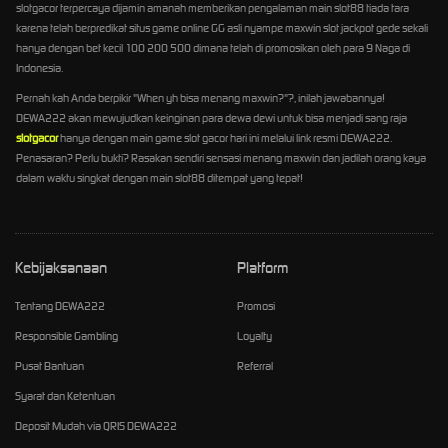
slotgacor terpercaya dijamin amanah memberikan pengalaman main slot88 tiada tara
karena telah berpredikat situs game online GG asli nyampe maxwin slot jackpot gede sekali
hanya dengan bet kecil 100 200 500 dimana telah di promosikan oleh para 9 Naga di
Indonesia.
Pernah kah Anda berpikir "When yh bisa menang maxwin?"?, inilah jawabannya!
DEWA222 akan mewujudkan keinginan para dewa dewi untuk bisa menjadi sang raja
slotgacor
hanya dengan main game slot gacor hari ini melalui link resmi DEWA222.
Penasaran? Perlu bukti? Rasakan sendiri sensasi menang maxwin dan jadilah orang kaya
dalam waktu singkat dengan main slot88 ditempat yang tepat!
Kebijaksanaan
Platform
Tentang DEWA222
Promosi
Responsible Gambling
Loyalty
Pusat Bantuan
Referral
Syarat dan Ketentuan
Deposit Mudah via QRIS DEWA222