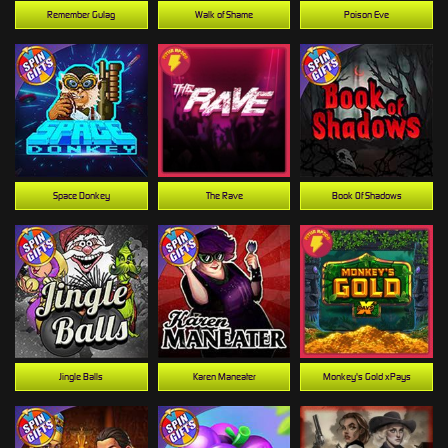
Remember Gulag
Walk of Shame
Poison Eve
Space Donkey
The Rave
Book Of Shadows
Jingle Balls
Karen Maneater
Monkey's Gold xPays