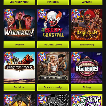
Benji Killed in Vegas
Punk Rocker
DJ Psycho
Whacked
The Creepy Carnival
Barbarian Fury
Tombstone
Deadwood xNudge
Gluttony