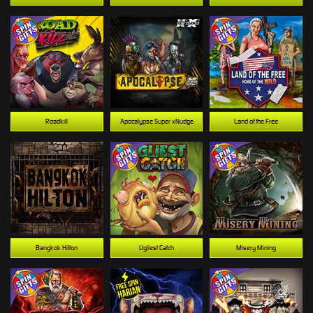
Roadkill
Apocalypse Super xNudge
Land of the Free
Bangkok Hilton
Ugliest Catch
Misery Mining