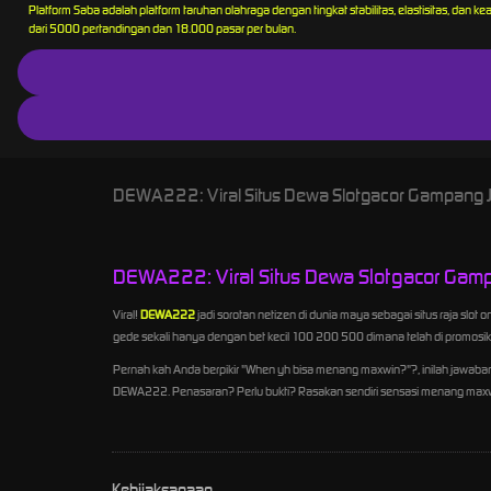
Platform Saba adalah platform taruhan olahraga dengan tingkat stabilitas, elastisitas, dan
dari 5000 pertandingan dan 18.000 pasar per bulan.
DEWA222: Viral Situs Dewa Slotgacor Gampang J
DEWA222: Viral Situs Dewa Slotgacor Gamp
Viral!
DEWA222
jadi sorotan netizen di dunia maya sebagai situs raja slo
gede sekali hanya dengan bet kecil 100 200 500 dimana telah di promosika
Pernah kah Anda berpikir "When yh bisa menang maxwin?"?, inilah jawab
DEWA222. Penasaran? Perlu bukti? Rasakan sendiri sensasi menang maxwin
Kebijaksanaan