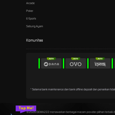
Arcade
Poker
E-Sports
Sabung Ayam
Komunitas
* Selama bank maintenance dan bank offline deposit dan penarikan tida
Tap Me!
©2026 DEWA222 menawarkan berbagai macam provider pilihan terbaik da