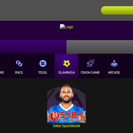
INO
RACE
TOGEL
OLAHRAGA
CRASH GAME
ARCADE
Saba Sportsbook