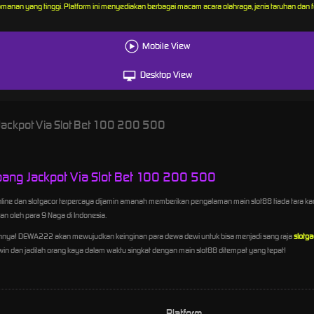
 keamanan yang tinggi. Platform ini menyediakan berbagai macam acara olahraga, jenis taruhan dan
Mobile View
Desktop View
ackpot Via Slot Bet 100 200 500
ang Jackpot Via Slot Bet 100 200 500
t online dan slotgacor terpercaya dijamin amanah memberikan pengalaman main slot88 tiada tara kar
n oleh para 9 Naga di Indonesia.
annya! DEWA222 akan mewujudkan keinginan para dewa dewi untuk bisa menjadi sang raja
slotga
 dan jadilah orang kaya dalam waktu singkat dengan main slot88 ditempat yang tepat!
Platform