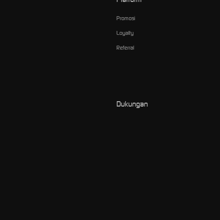
Promosi
Loyalty
Referral
Dukungan