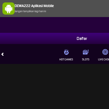
DEWA222 Aplikasi Mobile
Jangan tampilkan lagi hari ini
Daftar
HOT GAMES
SLOTS
LIVE CAS