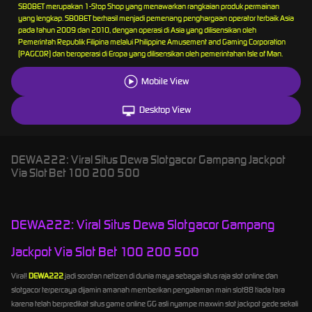
SBOBET merupakan 1-Stop Shop yang menawarkan rangkaian produk permainan
yang lengkap. SBOBET berhasil menjadi pemenang penghargaan operator terbaik Asia
pada tahun 2009 dan 2010, dengan operasi di Asia yang dilisensikan oleh
Pemerintah Republik Filipina melalui Philippine Amusement and Gaming Corporation
(PAGCOR) dan beroperasi di Eropa yang dilisensikan oleh pemerintahan Isle of Man.
Mobile View
Desktop View
DEWA222: Viral Situs Dewa Slotgacor Gampang Jackpot
Via Slot Bet 100 200 500
DEWA222: Viral Situs Dewa Slotgacor Gampang
Jackpot Via Slot Bet 100 200 500
Viral!
DEWA222
jadi sorotan netizen di dunia maya sebagai situs raja slot online dan
slotgacor terpercaya dijamin amanah memberikan pengalaman main slot88 tiada tara
karena telah berpredikat situs game online GG asli nyampe maxwin slot jackpot gede sekali