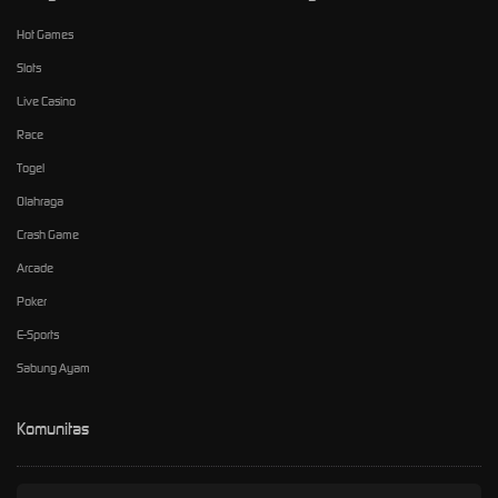
Hot Games
Slots
Live Casino
Race
Togel
Olahraga
Crash Game
Arcade
Poker
E-Sports
Sabung Ayam
Komunitas