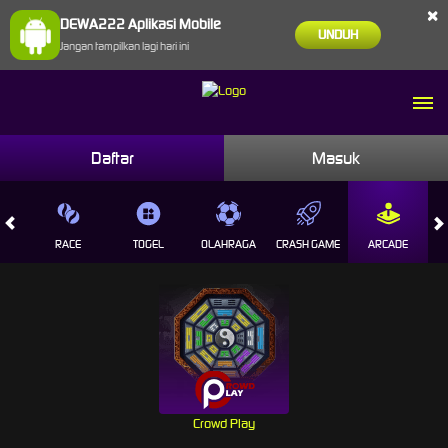
×
DEWA222 Aplikasi Mobile
UNDUH
Jangan tampilkan lagi hari ini
Daftar
Masuk
SINO
RACE
TOGEL
OLAHRAGA
CRASH GAME
ARCADE
Crowd Play