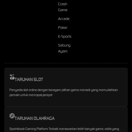
Crash
Game
Arcade
Poker
E-Sports
Sabung
Ayam
TARUHAN SLOT
Penyedia slot online dengan beragam pilihan game menarik yang memudahkan
pemain untuk mencapai jackpot
TARUHAN OLAHRAGA
Sportsbook Gaming Platform Terbaik menawarkan lebih banyak game, odds yang