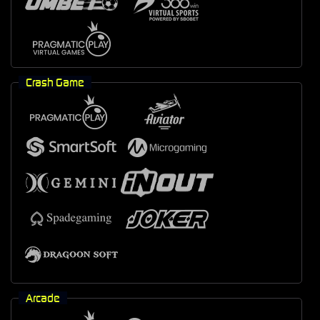
Crash Game
Arcade