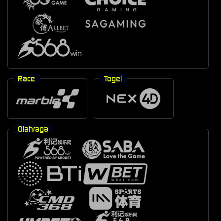
Race
Togel
Olahraga