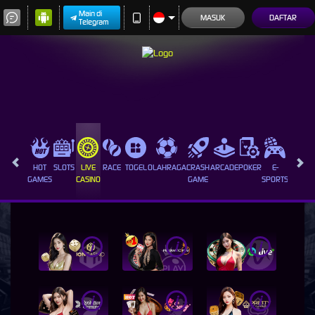
Main di
MASUK
DAFTAR
Telegram
HOT
SLOTS
LIVE
RACE
TOGEL
OLAHRAGA
CRASH
ARCADE
POKER
E-
SABUN
GAMES
CASINO
GAME
SPORTS
AYAM
i
i
i
i
i
i