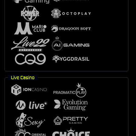
Live Casino