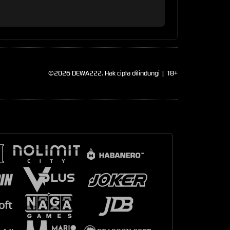
©2026 DEWA222. Hak cipta dilindungi | 18+