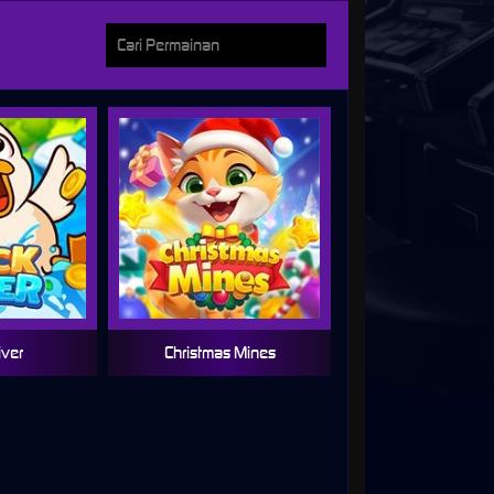
iver
Christmas Mines