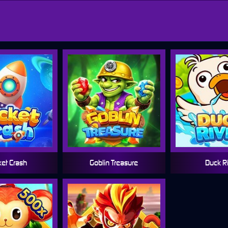
et Crash
Goblin Treasure
Duck R