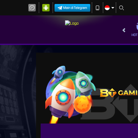
Main di Telegram
HOT