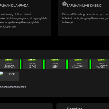
RUHAN OLAHRAGA
TARUHAN LIVE KASINO
ook Gaming Platform Terbaik
Platform Pilihan bagi perusahaan-perusa
kan lebih banyak game, odds yang lebih
terbaik di dunia, dengan pilihan variasi g
 dan menyediakan pilihan yang lebih
terbanyak
untuk pemain.
an tidak dapat diproses
Penarikan