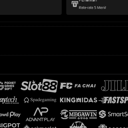
Rata-rata 5 Menit