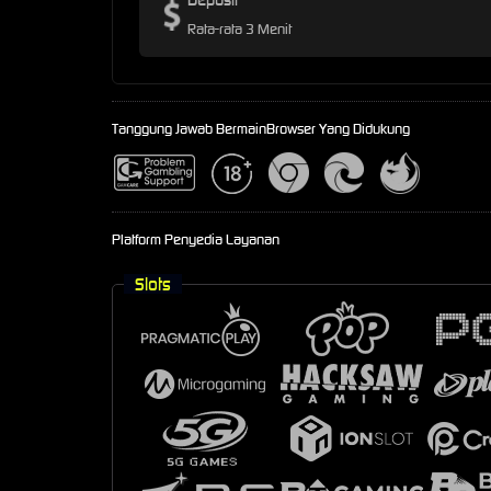
Rata-rata 3 Menit
Tanggung Jawab Bermain
Browser Yang Didukung
Platform Penyedia Layanan
Slots