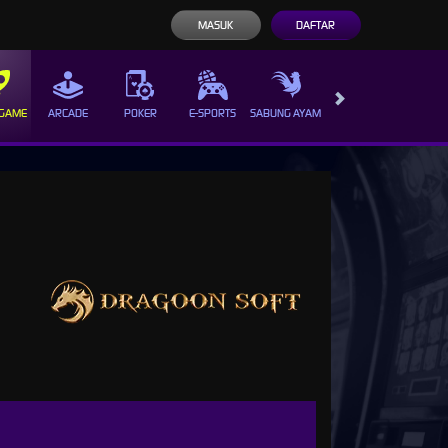
MASUK
DAFTAR
 GAME
ARCADE
POKER
E-SPORTS
SABUNG AYAM
PROMOSI