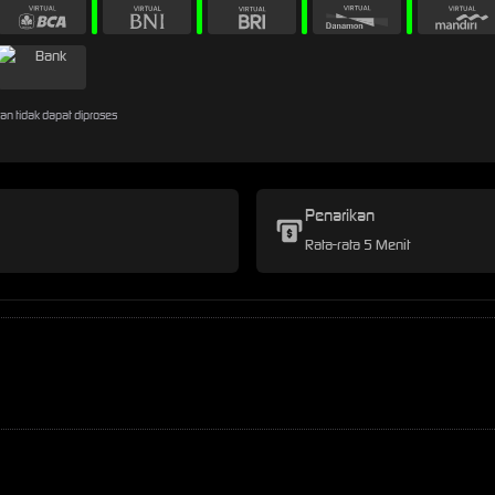
an tidak dapat diproses
Penarikan
Rata-rata 5 Menit