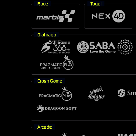
Race
Togel
Olahraga
Crash Game
Arcade