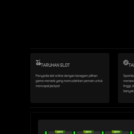
TARUHAN SLOT
TA
Penyedia slot online dengan beragam pilihan
Sportsb
game menarik yang memudahkan pemain untuk
menawar
mencapai jackpot
tinggi,
banyak 