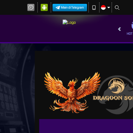
Main di Telegram
HOT