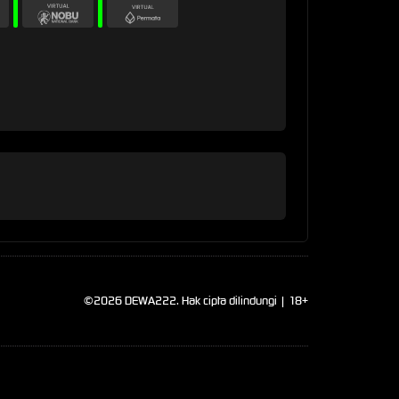
©2026 DEWA222. Hak cipta dilindungi | 18+