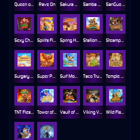
Queen of Aztec
Rave On
Sakura Neko
Samba Fiesta
SanGuo - The Brotherhood
Sexy Christmas Sirens
Spirits Fiesta
Spring Harvest
Stallion Princess
Steampunk Reloaded
Surgary bonanza
Super Phoenix
Surf Monkey
Taco Truck Delight
Temple of Gods
TNT Fiesta
Tower of Riches
Vault of Riches
Viking Valor
Wild Fish Hunter