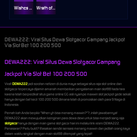
Wishes of the Genie
Wrath of Zeus
DEWA222: Viral Situs Dewa Slotgacor Gampang Jackpot
Via Slot Bet 100 200 500
DEWA222: Viral Situs Dewa Slotgacor Gampang
Jackpot Via Slot Bet 100 200 500
Viral!
DEWA222
jadi sorotan netizen di dunia maya sebagai situs raja slot online dan
slotgacor terpercaya dijamin amanah memberikan pengalaman main slot88 tiada tara
karena telah berpredikat situs game online GG asli nyampe maxwin slot jackpot gede sekali
hanya dengan bet kecil 100 200 500 dimana telah di promosikan oleh para 9 Naga di
Indonesia.
Pernah kah Anda berpikir "When yh bisa menang maxwin?"?, inilah jawabannya!
DEWA222 akan mewujudkan keinginan para dewa dewi untuk bisa menjadi sang raja
slotgacor
hanya dengan main game slot gacor hari ini melalui link resmi DEWA222.
Penasaran? Perlu bukti? Rasakan sendiri sensasi menang maxwin dan jadilah orang kaya
dalam waktu singkat dengan main slot88 ditempat yang tepat!