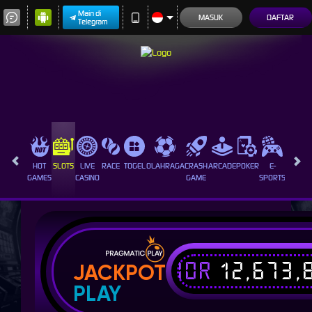
Main di
MASUK
DAFTAR
Telegram
HOT
SLOTS
LIVE
RACE
TOGEL
OLAHRAGA
CRASH
ARCADE
POKER
E-
SABUN
GAMES
CASINO
GAME
SPORTS
AYAM
IDR
12,673,
JACKPOT
PLAY