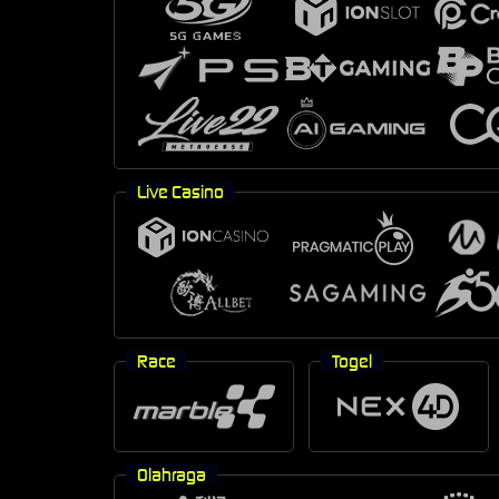
Live Casino
Race
Togel
Olahraga