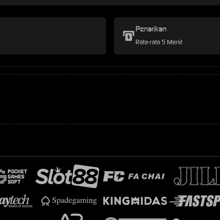
Penarikan
Rata-rata 5 Menit