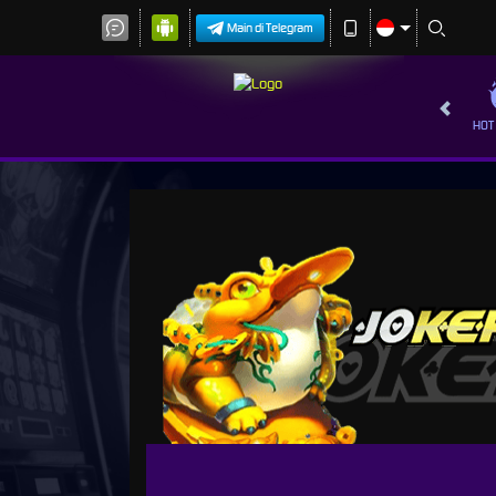
Main di Telegram
HOT