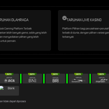
RUHAN OLAHRAGA
TARUHAN LIVE KASINO
ook Gaming Platform Terbaik
Platform Pilihan bagi perusahaan-perusa
kan lebih banyak game, odds yang lebih
terbaik di dunia, dengan pilihan variasi g
 dan menyediakan pilihan yang lebih
terbanyak
untuk pemain.
an tidak dapat diproses