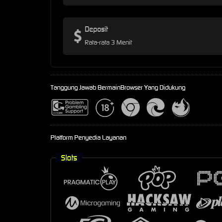
Deposit
Rata-rata 3 Menit
Tanggung Jawab Bermain
Browser Yang Didukung
Platform Penyedia Layanan
Slots