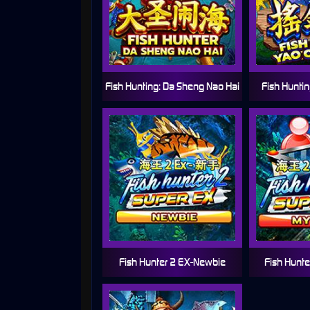
Fish Hunting: Da Sheng Nao Hai
Fish Huntin
Fish Hunter 2 EX-Newbie
Fish Hunte