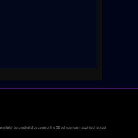
ena telah berpredikat situs game online GG asli nyampe maxwin slot jackpot