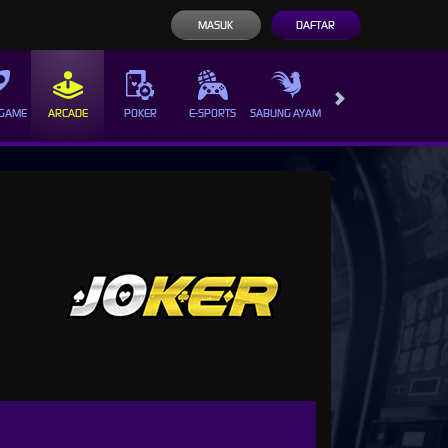
MASUK
DAFTAR
 GAME
ARCADE
POKER
E-SPORTS
SABUNG AYAM
PROMOSI