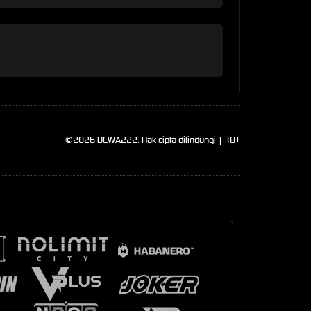
©2026 DEWA222. Hak cipta dilindungi | 18+