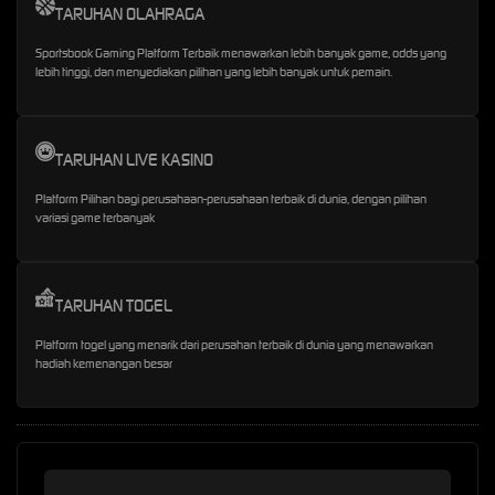
TARUHAN OLAHRAGA
Sportsbook Gaming Platform Terbaik menawarkan lebih banyak game, odds yang
lebih tinggi, dan menyediakan pilihan yang lebih banyak untuk pemain.
TARUHAN LIVE KASINO
Platform Pilihan bagi perusahaan-perusahaan terbaik di dunia, dengan pilihan
variasi game terbanyak
TARUHAN TOGEL
Platform togel yang menarik dari perusahan terbaik di dunia yang menawarkan
hadiah kemenangan besar