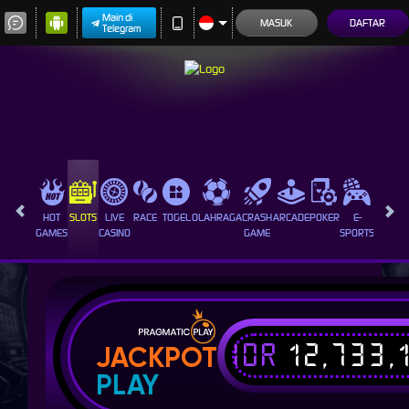
Main di
MASUK
DAFTAR
Telegram
HOT
SLOTS
LIVE
RACE
TOGEL
OLAHRAGA
CRASH
ARCADE
POKER
E-
SABUN
GAMES
CASINO
GAME
SPORTS
AYAM
IDR
12,733,
JACKPOT
PLAY