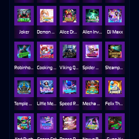
Joker
Demon Fox
Alice Dream
Alien Invasion
DJ Maxx
Robinhood Quest
Cooking Red
Viking Quest
Spider Woman
Steampunk Heist
Temple of Horus
Little Mermaid
Speed Runner
Mecha Kaiju
Felix The Robber