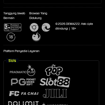
Tanggung Jawab
Browser Yang
Bermain
Didukung
©2026 DEWA222. Hak cipta
dilindungi | 18+
Platform Penyedia Layanan
Slots