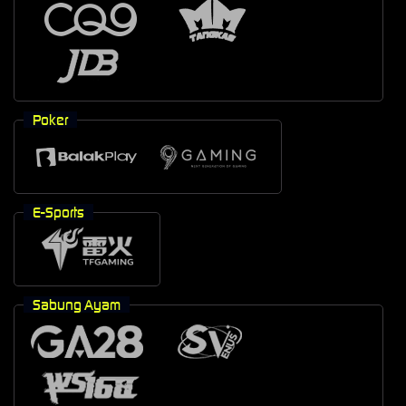
Poker
E-Sports
Sabung Ayam