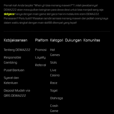
Pernah kah Anda berpikir "When yh bisa menang maxwin?"?, inilah jawabannya!
DEWA222 akan mewujudkan keinginan para dewa dewi untuk bisa menjadi sang raja
slotgacor
hanya dengan main game slot gacor hari ini melalui link resmi DEWA222.
Penasaran? Perlu bukti? Rasakan sendiri sensasi menang maxwin dan jadilah orang kaya
dalam waktu singkat dengan main slot88 ditempat yang tepat!
Kebijaksanaan
Platform
Kategori
Dukungan
Komunitas
Tentang DEWA222
Promosi
Hot
Games
Responsible
Loyalty
Gambling
Slots
Referral
Pusat Bantuan
Live
Casino
Syarat dan
Ketentuan
Race
Deposit Mudah via
Togel
QRIS DEWA222
Olahraga
Crash
Game