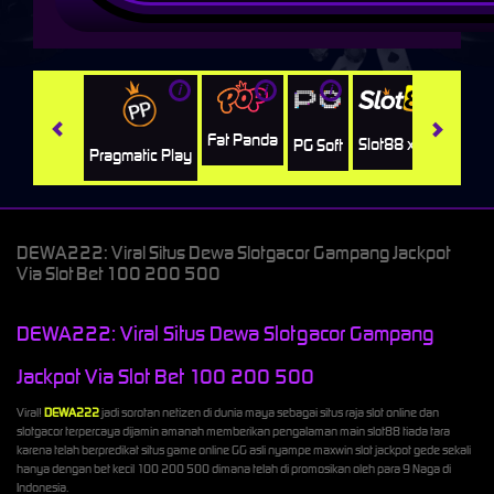
i
i
i
i
i
Facha
Fat Panda
Slot88 x PP
PG Soft
Pragmatic Play
DEWA222: Viral Situs Dewa Slotgacor Gampang Jackpot
Via Slot Bet 100 200 500
DEWA222: Viral Situs Dewa Slotgacor Gampang
Jackpot Via Slot Bet 100 200 500
Viral!
DEWA222
jadi sorotan netizen di dunia maya sebagai situs raja slot online dan
slotgacor terpercaya dijamin amanah memberikan pengalaman main slot88 tiada tara
karena telah berpredikat situs game online GG asli nyampe maxwin slot jackpot gede sekali
hanya dengan bet kecil 100 200 500 dimana telah di promosikan oleh para 9 Naga di
Indonesia.