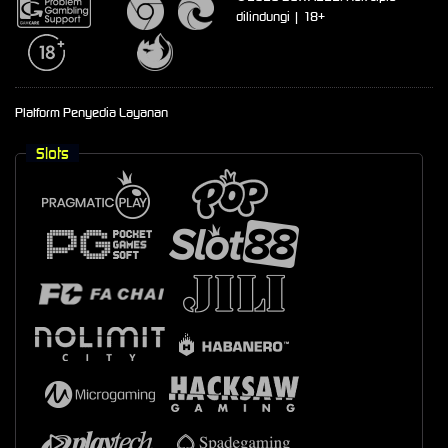
dilindungi | 18+
Platform Penyedia Layanan
Slots