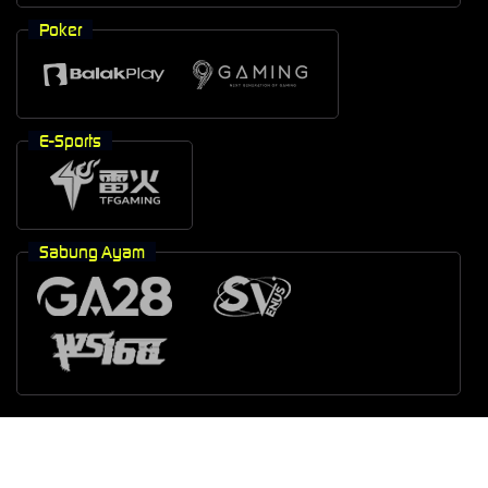
Poker
E-Sports
Sabung Ayam