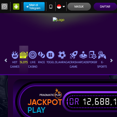
Main di
MASUK
DAFTAR
Telegram
HOT
SLOTS
LIVE
RACE
TOGEL
OLAHRAGA
CRASH
ARCADE
POKER
E-
SABUN
GAMES
CASINO
GAME
SPORTS
AYAM
IDR
12,688,
JACKPOT
PLAY