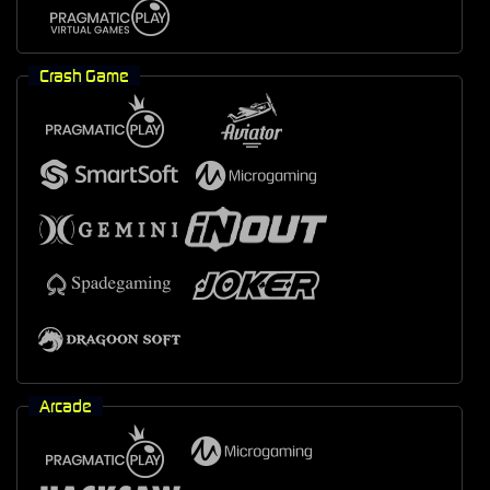
Crash Game
Arcade