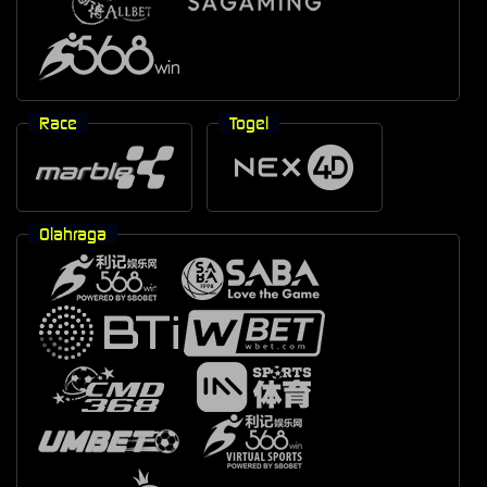
Race
Togel
Olahraga