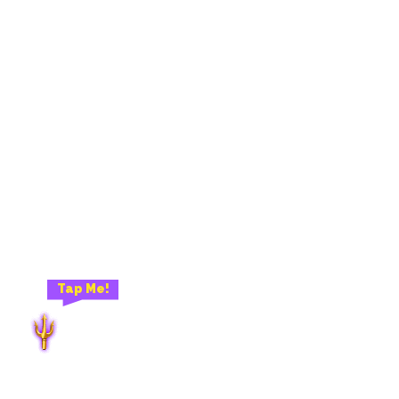
Tap Me!