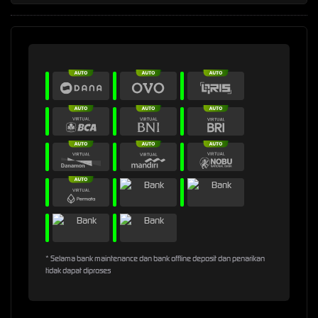
* Selama bank maintenance dan bank offline deposit dan penarikan
tidak dapat diproses