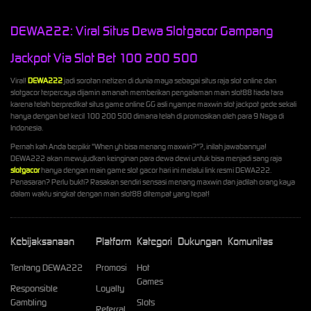
DEWA222: Viral Situs Dewa Slotgacor Gampang
Jackpot Via Slot Bet 100 200 500
Viral!
DEWA222
jadi sorotan netizen di dunia maya sebagai situs raja slot online dan
slotgacor terpercaya dijamin amanah memberikan pengalaman main slot88 tiada tara
karena telah berpredikat situs game online GG asli nyampe maxwin slot jackpot gede sekali
hanya dengan bet kecil 100 200 500 dimana telah di promosikan oleh para 9 Naga di
Indonesia.
Pernah kah Anda berpikir "When yh bisa menang maxwin?"?, inilah jawabannya!
DEWA222 akan mewujudkan keinginan para dewa dewi untuk bisa menjadi sang raja
slotgacor
hanya dengan main game slot gacor hari ini melalui link resmi DEWA222.
Penasaran? Perlu bukti? Rasakan sendiri sensasi menang maxwin dan jadilah orang kaya
dalam waktu singkat dengan main slot88 ditempat yang tepat!
Kebijaksanaan
Platform
Kategori
Dukungan
Komunitas
Tentang DEWA222
Promosi
Hot
Games
Responsible
Loyalty
Gambling
Slots
Referral