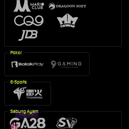
Poker
E-Sports
Sabung Ayam
Tap Me!