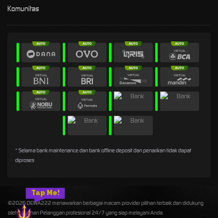
Komunitas
* Selama bank maintenance dan bank offline deposit dan penarikan tidak dapat
diproses
Tap Me!
©2026 DEWA222 menawarkan berbagai macam provider pilihan terbaik dan didukung
oleh Layanan Pelanggan profesional 24/7 yang siap melayani Anda.