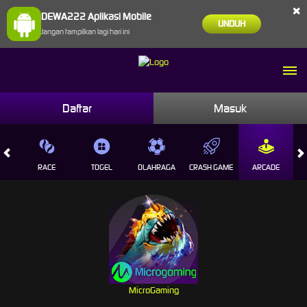
×
DEWA222 Aplikasi Mobile
UNDUH
Jangan tampilkan lagi hari ini
Daftar
Masuk
SINO
RACE
TOGEL
OLAHRAGA
CRASH GAME
ARCADE
MicroGaming