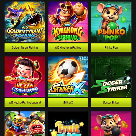
Golden Tyrant Fishing
WD King Kong Fishing
Plinko Pop
WD Nezha Fishing Legend
StrikerX
Soccer Striker