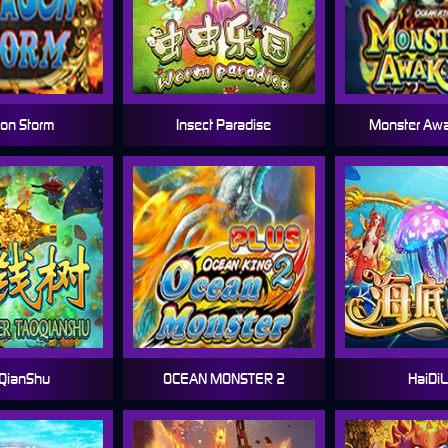
on Storm
Insect Paradise
Monster Awa
QianShu
OCEAN MONSTER 2
HaiDi