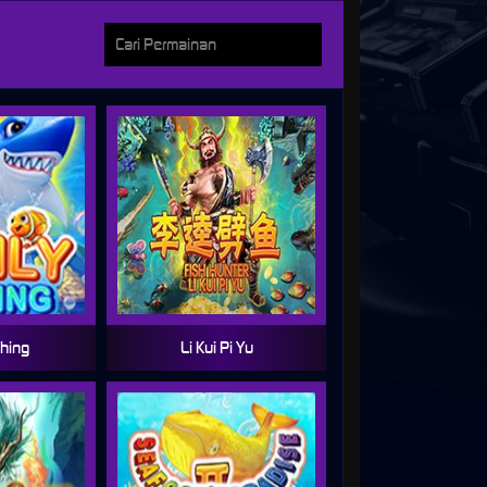
shing
Li Kui Pi Yu