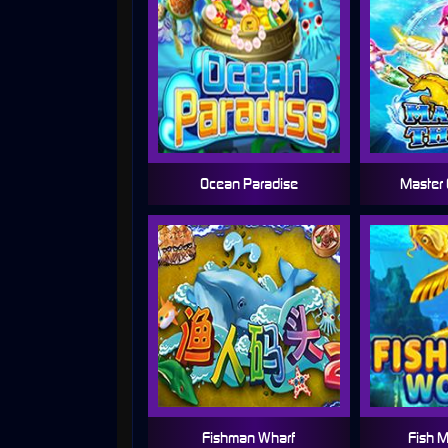
Ocean Paradise
Master 
Fishman Wharf
Fish M