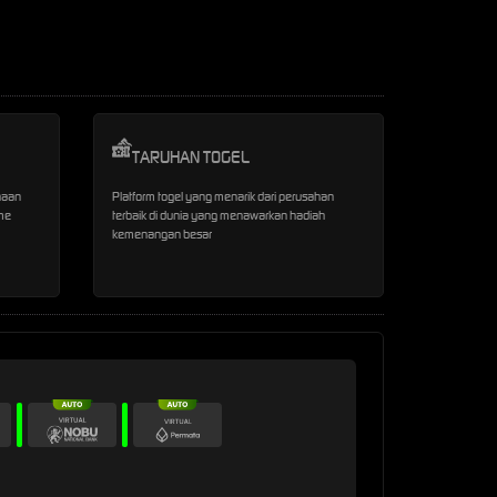
TARUHAN TOGEL
haan
Platform togel yang menarik dari perusahan
ame
terbaik di dunia yang menawarkan hadiah
kemenangan besar