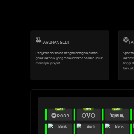
TARUHAN SLOT
TA
Penyedia slot online dengan beragam pilihan
Sportsb
game menarik yang memudahkan pemain untuk
menawar
mencapai jackpot
tinggi,
banyak 