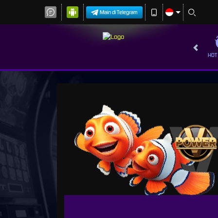
Main di Telegram
HOT