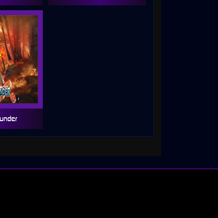
hunder