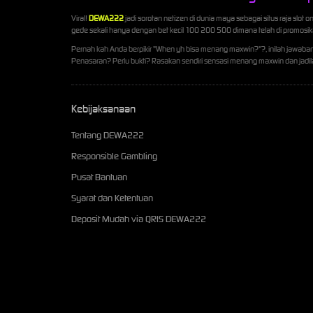
Viral!
DEWA222
jadi sorotan netizen di dunia maya sebagai situs raja slot
gede sekali hanya dengan bet kecil 100 200 500 dimana telah di promosika
Pernah kah Anda berpikir "When yh bisa menang maxwin?"?, inilah jawab
Penasaran? Perlu bukti? Rasakan sendiri sensasi menang maxwin dan jadil
Kebijaksanaan
Tentang DEWA222
Responsible Gambling
Pusat Bantuan
Syarat dan Ketentuan
Deposit Mudah via QRIS DEWA222