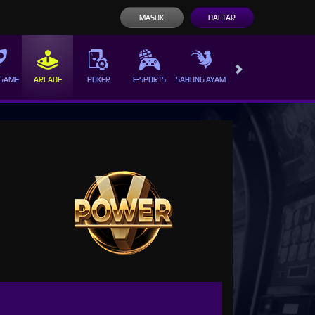
MASUK
DAFTAR
 GAME
ARCADE
POKER
E-SPORTS
SABUNG AYAM
PROMOSI