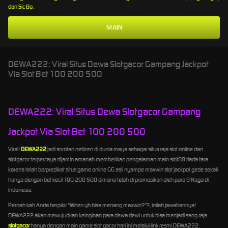
dan Sic Bo.
MAIN
DEWA222: Viral Situs Dewa Slotgacor Gampang Jackpot
Via Slot Bet 100 200 500
DEWA222: Viral Situs Dewa Slotgacor Gampang
Jackpot Via Slot Bet 100 200 500
Viral!
DEWA222
jadi sorotan netizen di dunia maya sebagai situs raja slot online dan
slotgacor terpercaya dijamin amanah memberikan pengalaman main slot88 tiada tara
karena telah berpredikat situs game online GG asli nyampe maxwin slot jackpot gede sekali
hanya dengan bet kecil 100 200 500 dimana telah di promosikan oleh para 9 Naga di
Indonesia.
Pernah kah Anda berpikir "When yh bisa menang maxwin?"?, inilah jawabannya!
DEWA222 akan mewujudkan keinginan para dewa dewi untuk bisa menjadi sang raja
slotgacor
hanya dengan main game slot gacor hari ini melalui link resmi DEWA222.