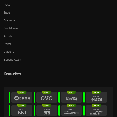
Race
Togel
Olahraga
Crash Game
Arcade
Poker
E-Sports
Sabung Ayam
Komunitas