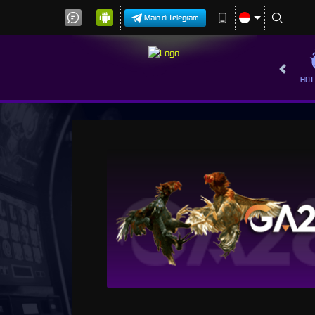
Main di Telegram
HOT