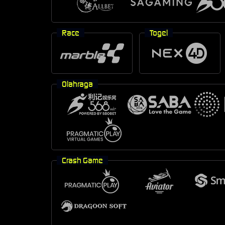
Race
Togel
Olahraga
Crash Game