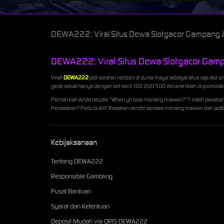
DEWA222: Viral Situs Dewa Slotgacor Gampang J
DEWA222: Viral Situs Dewa Slotgacor Gamp
Viral!
DEWA222
jadi sorotan netizen di dunia maya sebagai situs raja slot
gede sekali hanya dengan bet kecil 100 200 500 dimana telah di promosika
Pernah kah Anda berpikir "When yh bisa menang maxwin?"?, inilah jawab
Penasaran? Perlu bukti? Rasakan sendiri sensasi menang maxwin dan jadil
Kebijaksanaan
Tentang DEWA222
Responsible Gambling
Pusat Bantuan
Syarat dan Ketentuan
Deposit Mudah via QRIS DEWA222