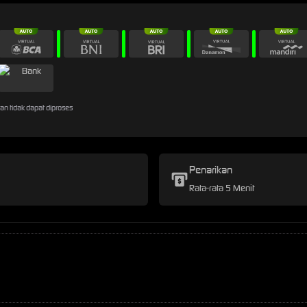
an tidak dapat diproses
Penarikan
Rata-rata 5 Menit