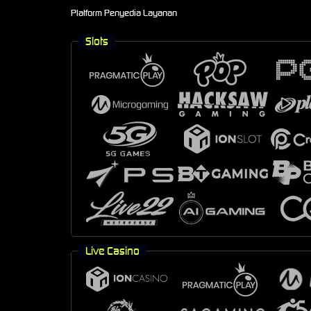
Platform Penyedia Layanan
Slots
Live Casino