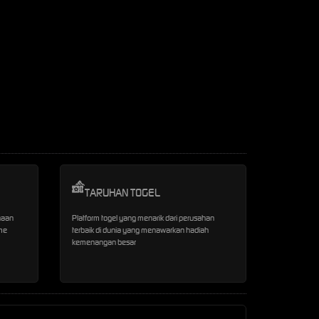
TARUHAN TOGEL
haan
Platform togel yang menarik dari perusahan
ame
terbaik di dunia yang menawarkan hadiah
kemenangan besar