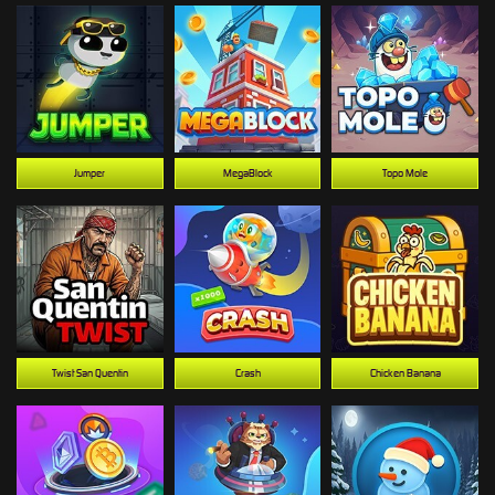
Jumper
MegaBlock
Topo Mole
Twist San Quentin
Crash
Chicken Banana