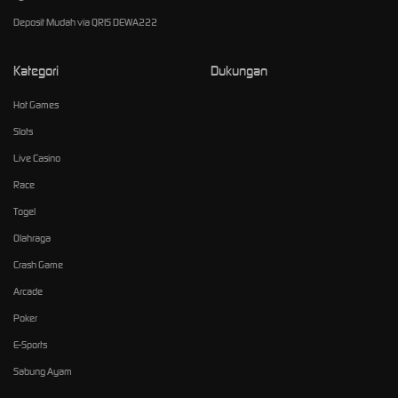
Deposit Mudah via QRIS DEWA222
Kategori
Dukungan
Hot Games
Slots
Live Casino
Race
Togel
Olahraga
Crash Game
Arcade
Poker
E-Sports
Sabung Ayam