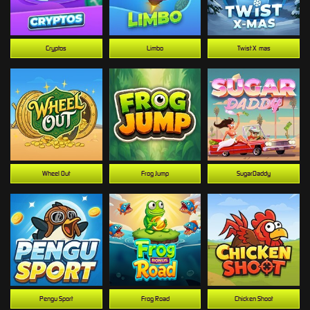
Cryptos
Limbo
Twist X-mas
Wheel Out
Frog Jump
SugarDaddy
Pengu Sport
Frog Road
Chicken Shoot