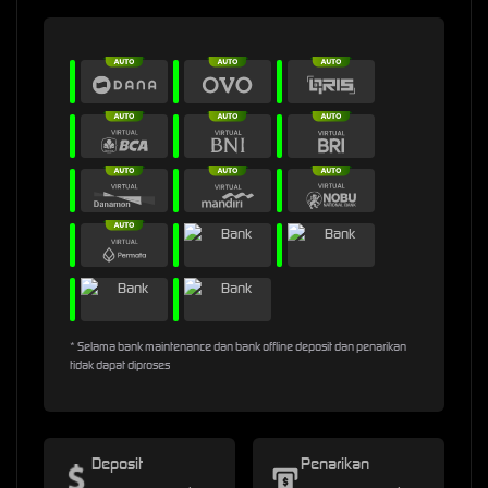
* Selama bank maintenance dan bank offline deposit dan penarikan
tidak dapat diproses
Deposit
Penarikan