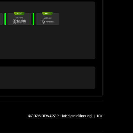
©2026 DEWA222. Hak cipta dilindungi | 18+