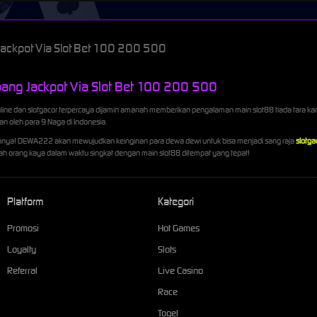
ackpot Via Slot Bet 100 200 500
ang Jackpot Via Slot Bet 100 200 500
 online dan slotgacor terpercaya dijamin amanah memberikan pengalaman main slot88 tiada tara kar
n oleh para 9 Naga di Indonesia.
annya! DEWA222 akan mewujudkan keinginan para dewa dewi untuk bisa menjadi sang raja
slotga
ah orang kaya dalam waktu singkat dengan main slot88 ditempat yang tepat!
Platform
Kategori
Promosi
Hot Games
Loyalty
Slots
Referral
Live Casino
Race
Togel