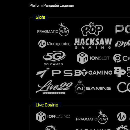
Platform Penyedia Layanan
Slots
Live Casino