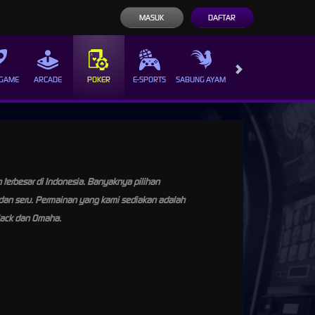
MASUK
DAFTAR
 GAME
ARCADE
POKER
E-SPORTS
SABUNG AYAM
PROMOSI
terbesar di Indonesia. Banyaknya pilihan
dan seru. Permainan yang kami sediakan adalah
kjack dan Omaha.