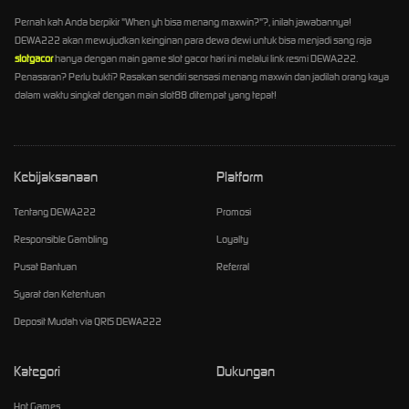
Pernah kah Anda berpikir "When yh bisa menang maxwin?"?, inilah jawabannya!
DEWA222 akan mewujudkan keinginan para dewa dewi untuk bisa menjadi sang raja
slotgacor
hanya dengan main game slot gacor hari ini melalui link resmi DEWA222.
Penasaran? Perlu bukti? Rasakan sendiri sensasi menang maxwin dan jadilah orang kaya
dalam waktu singkat dengan main slot88 ditempat yang tepat!
Kebijaksanaan
Platform
Tentang DEWA222
Promosi
Responsible Gambling
Loyalty
Pusat Bantuan
Referral
Syarat dan Ketentuan
Deposit Mudah via QRIS DEWA222
Kategori
Dukungan
Hot Games