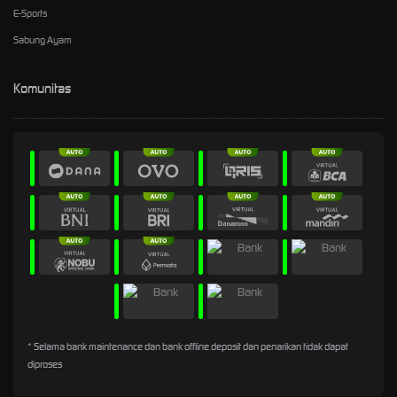
E-Sports
Sabung Ayam
Komunitas
* Selama bank maintenance dan bank offline deposit dan penarikan tidak dapat
diproses