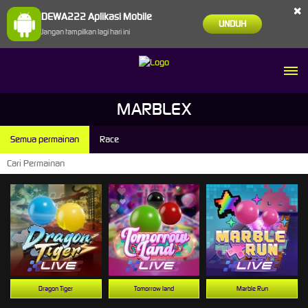
×
DEWA222 Aplikasi Mobile
UNDUH
Jangan tampilkan lagi hari ini
MARBLEX
Semua permainan
Race
Dragon Tiger
Tomorrow land
Marble Run