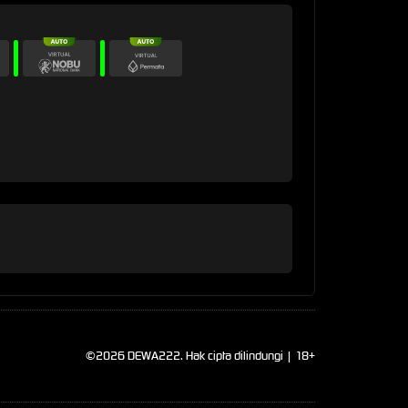
©2026 DEWA222. Hak cipta dilindungi | 18+