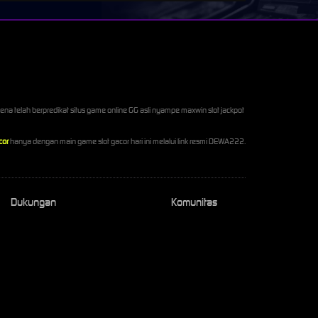
ena telah berpredikat situs game online GG asli nyampe maxwin slot jackpot
cor
hanya dengan main game slot gacor hari ini melalui link resmi DEWA222.
Dukungan
Komunitas