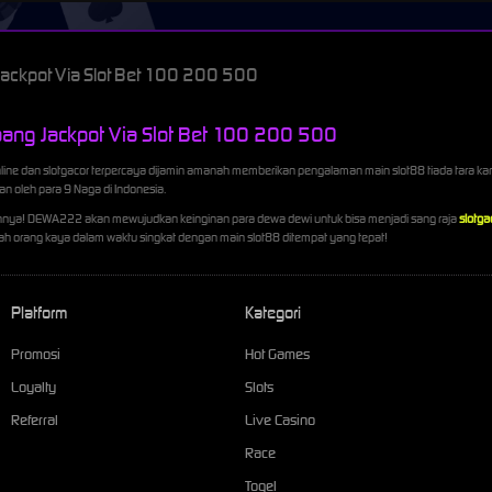
ackpot Via Slot Bet 100 200 500
ang Jackpot Via Slot Bet 100 200 500
 online dan slotgacor terpercaya dijamin amanah memberikan pengalaman main slot88 tiada tara kar
n oleh para 9 Naga di Indonesia.
annya! DEWA222 akan mewujudkan keinginan para dewa dewi untuk bisa menjadi sang raja
slotga
ah orang kaya dalam waktu singkat dengan main slot88 ditempat yang tepat!
Platform
Kategori
Promosi
Hot Games
Loyalty
Slots
Referral
Live Casino
Race
Togel