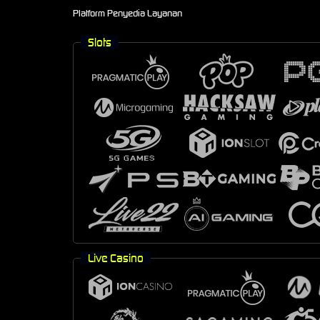
Platform Penyedia Layanan
Slots
Live Casino