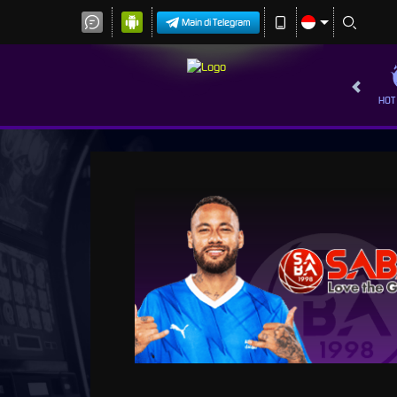
Main di Telegram
HOT