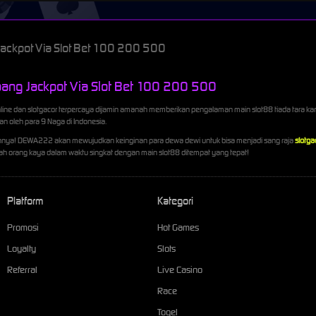
ackpot Via Slot Bet 100 200 500
ang Jackpot Via Slot Bet 100 200 500
 online dan slotgacor terpercaya dijamin amanah memberikan pengalaman main slot88 tiada tara kar
n oleh para 9 Naga di Indonesia.
annya! DEWA222 akan mewujudkan keinginan para dewa dewi untuk bisa menjadi sang raja
slotga
ah orang kaya dalam waktu singkat dengan main slot88 ditempat yang tepat!
Platform
Kategori
Promosi
Hot Games
Loyalty
Slots
Referral
Live Casino
Race
Togel