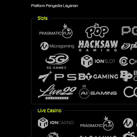
Platform Penyedia Layanan
Slots
Live Casino