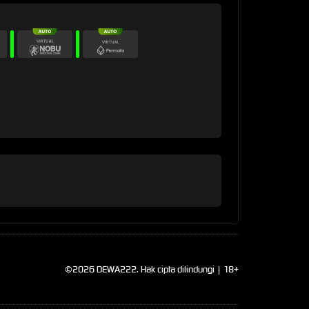
©2026 DEWA222. Hak cipta dilindungi | 18+