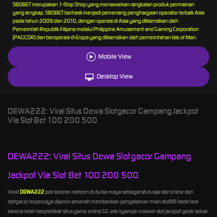
SBOBET merupakan 1-Stop Shop yang menawarkan rangkaian produk permainan
yang lengkap. SBOBET berhasil menjadi pemenang penghargaan operator terbaik Asia
pada tahun 2009 dan 2010, dengan operasi di Asia yang dilisensikan oleh
Pemerintah Republik Filipina melalui Philippine Amusement and Gaming Corporation
(PAGCOR) dan beroperasi di Eropa yang dilisensikan oleh pemerintahan Isle of Man.
Mobile View
Desktop View
DEWA222: Viral Situs Dewa Slotgacor Gampang Jackpot
Via Slot Bet 100 200 500
DEWA222: Viral Situs Dewa Slotgacor Gampang
Jackpot Via Slot Bet 100 200 500
Viral!
DEWA222
jadi sorotan netizen di dunia maya sebagai situs raja slot online dan
slotgacor terpercaya dijamin amanah memberikan pengalaman main slot88 tiada tara
karena telah berpredikat situs game online GG asli nyampe maxwin slot jackpot gede sekali