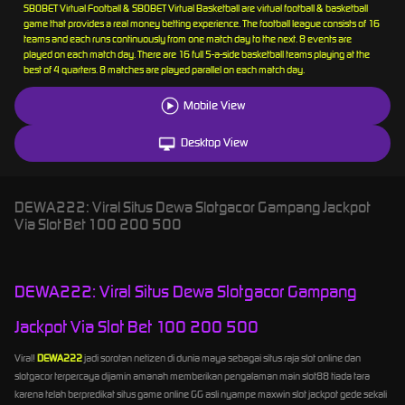
SBOBET Virtual Football & SBOBET Virtual Basketball are virtual football & basketball
game that provides a real money betting experience. The football league consists of 16
teams and each runs continuously from one match day to the next. 8 events are
played on each match day. There are 16 full 5-a-side basketball teams playing at the
best of 4 quarters. 8 matches are played parallel on each match day.
Mobile View
Desktop View
DEWA222: Viral Situs Dewa Slotgacor Gampang Jackpot
Via Slot Bet 100 200 500
DEWA222: Viral Situs Dewa Slotgacor Gampang
Jackpot Via Slot Bet 100 200 500
Viral!
DEWA222
jadi sorotan netizen di dunia maya sebagai situs raja slot online dan
slotgacor terpercaya dijamin amanah memberikan pengalaman main slot88 tiada tara
karena telah berpredikat situs game online GG asli nyampe maxwin slot jackpot gede sekali