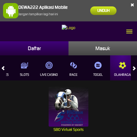
×
DEWA222 Aplikasi Mobile
UNDUH
Jangan tampilkan lagi hari ini
Daftar
Masuk
GAMES
SLOTS
LIVE CASINO
RACE
TOGEL
OLAHRAGA
SBO Virtual Sports