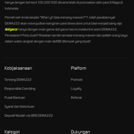
hanya dengan bet kecil 100 200 500 dimana telah di promosikan oleh para 9 Naga di
Indonesia.
Pernah kah Anda berpikir "When yh bisa menang maxwin?"?, inilah jawabannya!
DEWA222 akan mewujudkan keinginan para dewa dewi untuk bisa menjadi sang raja
slotgacor
hanya dengan main game slot gacor hari ini melalui link resmi DEWA222.
Penasaran? Perlu bukti? Rasakan sendiri sensasi menang maxwin dan jadilah orang kaya
dalam waktu singkat dengan main slot88 ditempat yang tepat!
Kebijaksanaan
Platform
Tentang DEWA222
Promosi
Responsible Gambling
Loyalty
Pusat Bantuan
Referral
Syarat dan Ketentuan
Deposit Mudah via QRIS DEWA222
Kategori
Dukungan