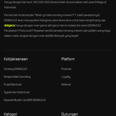
hanya dengan bet kecil 100 200 500 dimana telah di promosikan oleh para 9 Naga di
Indonesia.
Pernah kah Anda berpikir "When yh bisa menang maxwin?"?, inilah jawabannya!
DEWA222 akan mewujudkan keinginan para dewa dewi untuk bisa menjadi sang raja
slotgacor
hanya dengan main game slot gacor hari ini melalui link resmi DEWA222.
Penasaran? Perlu bukti? Rasakan sendiri sensasi menang maxwin dan jadilah orang kaya
dalam waktu singkat dengan main slot88 ditempat yang tepat!
Kebijaksanaan
Platform
Tentang DEWA222
Promosi
Responsible Gambling
Loyalty
Pusat Bantuan
Referral
Syarat dan Ketentuan
Deposit Mudah via QRIS DEWA222
Kategori
Dukungan