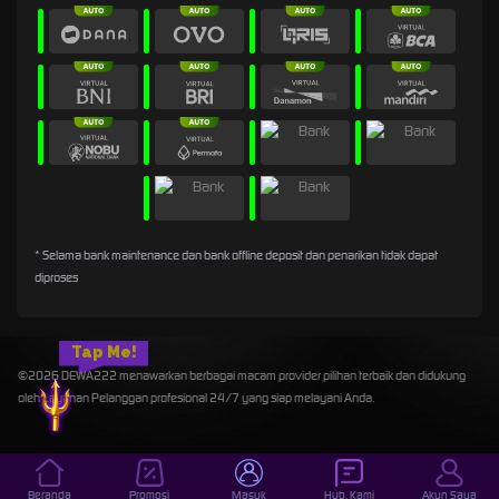
* Selama bank maintenance dan bank offline deposit dan penarikan tidak dapat
diproses
Tap Me!
©2026 DEWA222 menawarkan berbagai macam provider pilihan terbaik dan didukung
oleh Layanan Pelanggan profesional 24/7 yang siap melayani Anda.
Beranda
Promosi
Masuk
Hub. Kami
Akun Saya