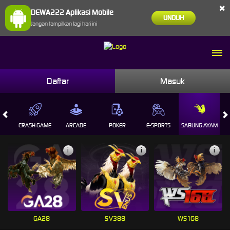
×
DEWA222 Aplikasi Mobile
UNDUH
Jangan tampilkan lagi hari ini
Daftar
Masuk
AGA
CRASH GAME
ARCADE
POKER
E-SPORTS
SABUNG AYAM
i
i
i
GA28
SV388
WS168