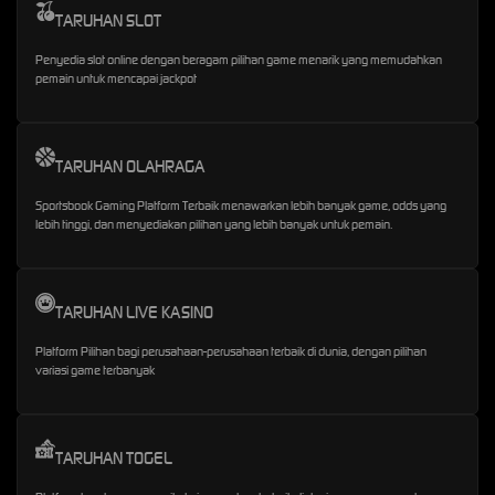
TARUHAN SLOT
Penyedia slot online dengan beragam pilihan game menarik yang memudahkan
pemain untuk mencapai jackpot
TARUHAN OLAHRAGA
Sportsbook Gaming Platform Terbaik menawarkan lebih banyak game, odds yang
lebih tinggi, dan menyediakan pilihan yang lebih banyak untuk pemain.
TARUHAN LIVE KASINO
Platform Pilihan bagi perusahaan-perusahaan terbaik di dunia, dengan pilihan
variasi game terbanyak
TARUHAN TOGEL