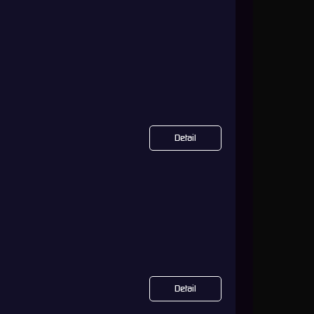
Detail
Detail