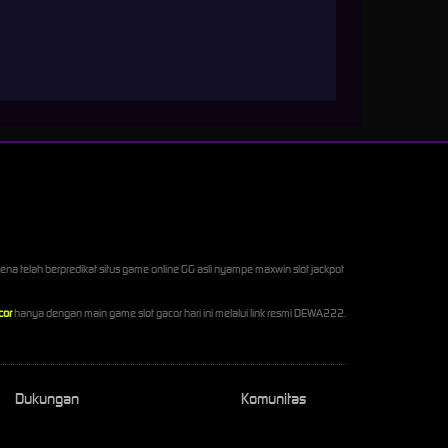
ena telah berpredikat situs game online GG asli nyampe maxwin slot jackpot
cor
hanya dengan main game slot gacor hari ini melalui link resmi DEWA222.
Dukungan
Komunitas