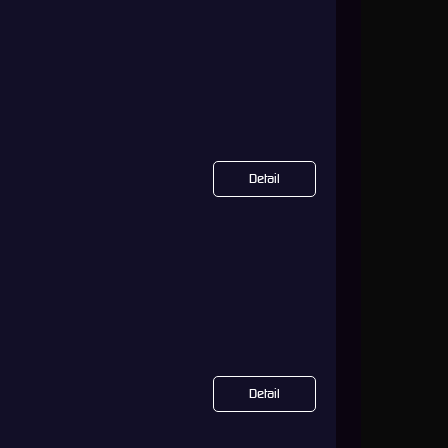
Detail
Detail