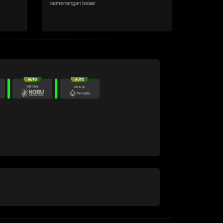
kemenangan besar