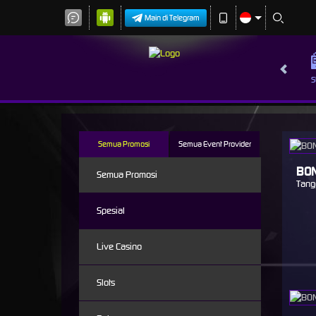
Main di Telegram
HOT GAMES
S
Semua Promosi
Semua Event Provider
BO
Semua Promosi
Tang
Spesial
Live Casino
Slots