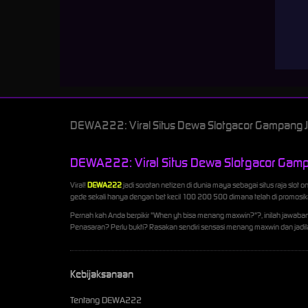
DEWA222: Viral Situs Dewa Slotgacor Gampang J
DEWA222: Viral Situs Dewa Slotgacor Gamp
Viral!
DEWA222
jadi sorotan netizen di dunia maya sebagai situs raja slot
gede sekali hanya dengan bet kecil 100 200 500 dimana telah di promosika
Pernah kah Anda berpikir "When yh bisa menang maxwin?"?, inilah jawab
Penasaran? Perlu bukti? Rasakan sendiri sensasi menang maxwin dan jadil
Kebijaksanaan
Tentang DEWA222