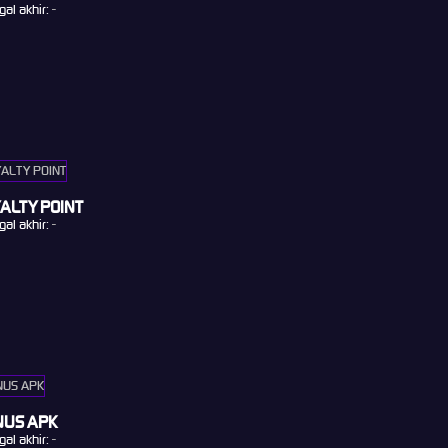
gal akhir:
-
ALTY POINT
gal akhir:
-
US APK
gal akhir:
-