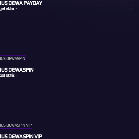
NUS DEWA PAYDAY
gal akhir:
-
NUS DEWASPIN
gal akhir:
-
US DEWASPIN VIP